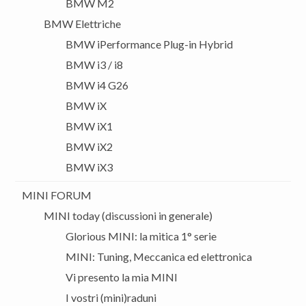
BMW M2
BMW Elettriche
BMW iPerformance Plug-in Hybrid
BMW i3 / i8
BMW i4 G26
BMW iX
BMW iX1
BMW iX2
BMW iX3
MINI FORUM
MINI today (discussioni in generale)
Glorious MINI: la mitica 1° serie
MINI: Tuning, Meccanica ed elettronica
Vi presento la mia MINI
I vostri (mini)raduni