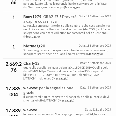
66
personalizzato. Ok, ma le potenzialità del software sono limitate
dall'hardware, non c'è scampo (
Messaggio
)
1
Bmw1979
:
GRAZIE!!! Proverò
Data:
19 Settembre 2025
a capire cosa nn va
La regolazione a puntino del sedile sembrerebbe cosa banale, ma
non lo è realmente Una vecchia discussione (del 2007!) sul forum
spiega bene come fare ed i punti fondamentali della questione...
(
Messaggio
)
1
Metmetg20
Data:
18 Settembre 2025
Si, però se gli errori ricompaiono anche dopo reset e riavvio ecu,
sono persistenti anche se l'app li mette altrove (
Messaggio
)
2.669.2
Charly12
Data:
15 Settembre 2025
quale olio scegliere riguardo la mia X1 18D 85K 2019 Quelli scelti
76
dalla BMW: https://www.realoem.com/bmw/enUS/showparts?
id=JH51-EUR-07-2019-F48-BMW-X1_18d&diagId=02_0392
[ATTACH] Inoltre se... (
Messaggio
)
17.885.
wewwo
:
per la segnalazione
Data:
9 Settembre 2025
grazie
004
Il supporto mi risulta integrato nel coperchio delle punterie, devi
smontarlo tutto [ATTACH] (
Messaggio
)
17.839.
wewwo
Data:
21 Luglio 2025
In questa discussione c'è una spiegazione per la F44, forse va