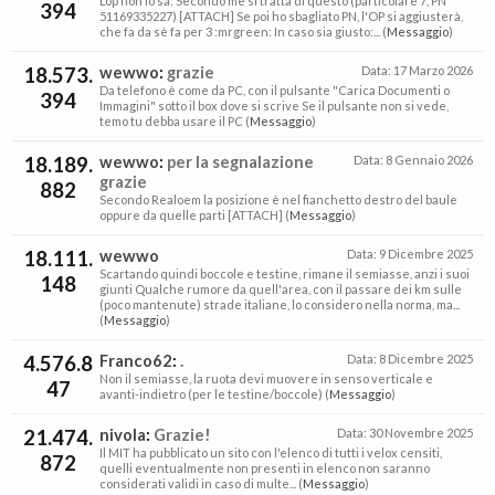
L’op non lo sa: Secondo me si tratta di questo (particolare 7, PN
394
51169335227) [ATTACH] Se poi ho sbagliato PN, l'OP si aggiusterà,
che fa da sè fa per 3 :mrgreen: In caso sia giusto:... (
Messaggio
)
18.573.
wewwo
:
grazie
Data:
17 Marzo 2026
Da telefono è come da PC, con il pulsante "Carica Documenti o
394
Immagini" sotto il box dove si scrive Se il pulsante non si vede,
temo tu debba usare il PC (
Messaggio
)
18.189.
wewwo
:
per la segnalazione
Data:
8 Gennaio 2026
grazie
882
Secondo Realoem la posizione è nel fianchetto destro del baule
oppure da quelle parti [ATTACH] (
Messaggio
)
18.111.
wewwo
Data:
9 Dicembre 2025
Scartando quindi boccole e testine, rimane il semiasse, anzi i suoi
148
giunti Qualche rumore da quell'area, con il passare dei km sulle
(poco mantenute) strade italiane, lo considero nella norma, ma...
(
Messaggio
)
4.576.8
Franco62
:
.
Data:
8 Dicembre 2025
Non il semiasse, la ruota devi muovere in senso verticale e
47
avanti-indietro (per le testine/boccole) (
Messaggio
)
21.474.
nivola
:
Grazie!
Data:
30 Novembre 2025
Il MIT ha pubblicato un sito con l'elenco di tutti i velox censiti,
872
quelli eventualmente non presenti in elenco non saranno
considerati validi in caso di multe... (
Messaggio
)