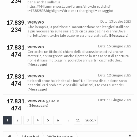
234
bene anche sulla tua
https://f44.bimmerpost.com/forums/showthread.php?
t=1738285&highlight=Wireless+charging (
Messaggio
)
17.839.
wewwo
Data:
13 Luglio 2025
Che io sappia, la posizione di manutenzione per i tergicristalli non
234
è più necessaria sulle serie 1 da circa una decina di anni Dove
hai letto/sentito che tale opzione sia ancora attiva?... (
Messaggio
)
17.831.
wewwo
Data:
15 Giugno 2025
Certo che un titolo più chiaro della discussione potevi anche
474
metterlo, eh :mrgreen: Anche ripetere lo stesso post di apertura
non è il massimo :biggrin:, potrebbe arrivarti il cicchetto dei...
(
Messaggio
)
17.831.
wewwo
Data:
12 Giugno 2025
ti ricordi come hai risolto alla fine? Nell'intera discussione sono
474
descritti vari problemi e possibili soluzioni, a te cosa succede?
(
Messaggio
)
17.831.
wewwo
:
grazie
Data:
11 Giugno 2025
. (
Messaggio
)
474
1
2
3
4
5
6
→
11
Succ. >
Membri
Winterdog