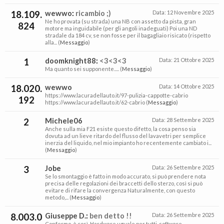
18.109.
wewwo
:
ricambio ;)
Data:
12 Novembre 2025
Ne ho provata (su strada) una NB con assetto da pista, gran
824
motore ma inguidabile (per gli angoli inadeguati) Poi una ND
stradale da 184 cv, se non fosse per il bagagliaio risicato (rispetto
alla... (
Messaggio
)
1
doomknight88
:
<3<3<3
Data:
21 Ottobre 2025
Ma quanto sei supponente..... (
Messaggio
)
18.020.
wewwo
Data:
14 Ottobre 2025
https://www.lacuradellauto.it/97-pulizia-cappotte-cabrio
192
https://www.lacuradellauto.it/62-cabrio (
Messaggio
)
2
Michele06
Data:
28 Settembre 2025
Anche sulla mia F21 esiste questo difetto, la cosa penso sia
dovuta ad un lieve ritardo del flusso del lavavetri per semplice
inerzia del liquido, nel mio impianto ho recentemente cambiato i...
(
Messaggio
)
3
Jobe
Data:
26 Settembre 2025
Se lo smontaggio è fatto in modo accurato, si può prendere nota
precisa delle regolazioni dei braccetti dello sterzo, così si può
evitare di rifare la convergenza Naturalmente, con questo
metodo,... (
Messaggio
)
8.003.0
Giuseppe D.
:
ben detto !!
Data:
26 Settembre 2025
Confermo, è così. Hardware uguale per tutti, software