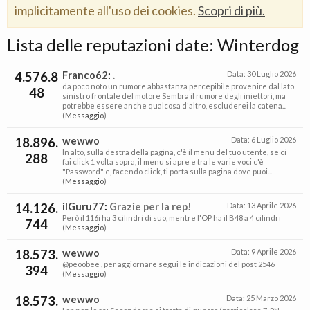
implicitamente all'uso dei cookies.
Scopri di più.
Lista delle reputazioni date: Winterdog
4.576.8
Franco62
:
.
Data:
30 Luglio 2026
da poco noto un rumore abbastanza percepibile provenire dal lato
48
sinistro frontale del motore Sembra il rumore degli iniettori, ma
potrebbe essere anche qualcosa d'altro, escluderei la catena...
(
Messaggio
)
18.896.
wewwo
Data:
6 Luglio 2026
In alto, sulla destra della pagina, c'è il menu del tuo utente, se ci
288
fai click 1 volta sopra, il menu si apre e tra le varie voci c'è
"Password" e, facendo click, ti porta sulla pagina dove puoi...
(
Messaggio
)
14.126.
ilGuru77
:
Grazie per la rep!
Data:
13 Aprile 2026
Però il 116i ha 3 cilindri di suo, mentre l'OP ha il B48 a 4 cilindri
744
(
Messaggio
)
18.573.
wewwo
Data:
9 Aprile 2026
@peoobee , per aggiornare segui le indicazioni del post 2546
394
(
Messaggio
)
18.573.
wewwo
Data:
25 Marzo 2026