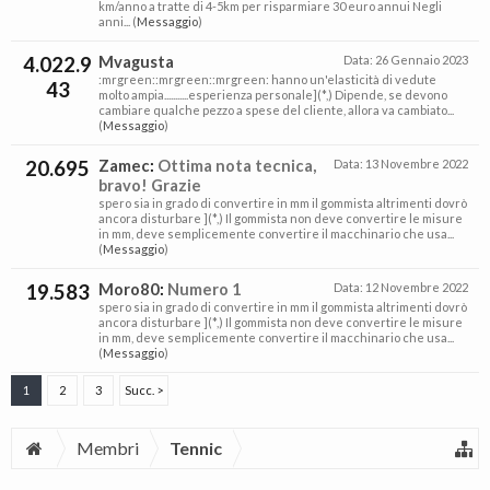
km/anno a tratte di 4-5km per risparmiare 30 euro annui Negli
anni... (
Messaggio
)
4.022.9
Mvagusta
Data:
26 Gennaio 2023
:mrgreen::mrgreen::mrgreen: hanno un'elasticità di vedute
43
molto ampia...........esperienza personale](*,) Dipende, se devono
cambiare qualche pezzo a spese del cliente, allora va cambiato...
(
Messaggio
)
20.695
Zamec
:
Ottima nota tecnica,
Data:
13 Novembre 2022
bravo! Grazie
spero sia in grado di convertire in mm il gommista altrimenti dovrò
ancora disturbare ](*,) Il gommista non deve convertire le misure
in mm, deve semplicemente convertire il macchinario che usa...
(
Messaggio
)
19.583
Moro80
:
Numero 1
Data:
12 Novembre 2022
spero sia in grado di convertire in mm il gommista altrimenti dovrò
ancora disturbare ](*,) Il gommista non deve convertire le misure
in mm, deve semplicemente convertire il macchinario che usa...
(
Messaggio
)
1
2
3
Succ. >
Membri
Tennic