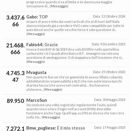
progressive quando si va al limite e mi danno una maggior
sensazione di... (
Messaggio
)
3.437.6
Gabo
:
TOP
Data:
12 Ottobre 2024
mi pare di avere letto dai vostri articoli che al di fuori dell'Italia
66
stanno iniziando già a vendere HVO come compatibile per tutte le
auto diesel anche quelle vecchie forse è solo questione di...
(
Messaggio
)
21.468.
Fabio64
:
Grazie
Data:
9 Dicembre 2023
Invece il mio B47 di 06/2019 dice solo EN590 e nello sportellino
666
carburante c’è il quadratino bianco B7… Immagino sia solo una
questione di omologazione. O di mappatura dell'iniezione che si...
(
Messaggio
)
4.745.3
Mvagusta
Data:
25 Ottobre 2023
Non quanto le Barum che un gommista mi aveva rifilato, rubando,
47
addebitando la responsabilità a ALD che non autorizzava marchi
di prima fascia (che avevo nel contratto) ... fischiavano e
ululavano... (
Messaggio
)
89.950
MarcoSun
Data:
30 Maggio 2023
Secondo me una volta registrata regolarmente l'auto, quindi
quando riesci a fare il login nell'account BMW, dovrebbe
funzionare anche l'app. Quell'app, su E90, mi diceva che non c'era
nulla. Ho... (
Messaggio
)
7.272.1
Bmw_pugliese
:
È il mio stesso
Data:
17 Maggio 2023