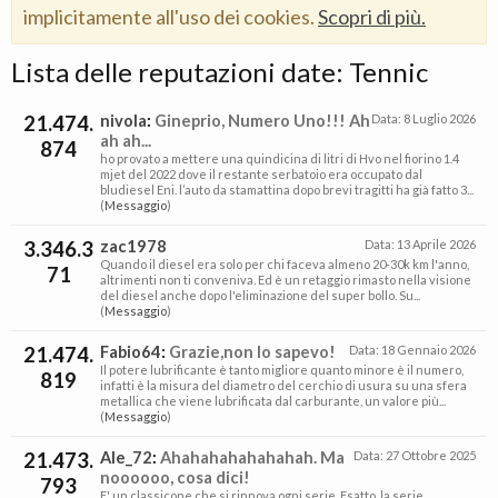
implicitamente all'uso dei cookies.
Scopri di più.
Lista delle reputazioni date: Tennic
21.474.
nivola
:
Gineprio, Numero Uno!!! Ah
Data:
8 Luglio 2026
ah ah...
874
ho provato a mettere una quindicina di litri di Hvo nel fiorino 1.4
mjet del 2022 dove il restante serbatoio era occupato dal
bludiesel Eni. l’auto da stamattina dopo brevi tragitti ha già fatto 3...
(
Messaggio
)
3.346.3
zac1978
Data:
13 Aprile 2026
Quando il diesel era solo per chi faceva almeno 20-30k km l'anno,
71
altrimenti non ti conveniva. Ed è un retaggio rimasto nella visione
del diesel anche dopo l'eliminazione del super bollo. Su...
(
Messaggio
)
21.474.
Fabio64
:
Grazie,non lo sapevo!
Data:
18 Gennaio 2026
Il potere lubrificante è tanto migliore quanto minore è il numero,
819
infatti è la misura del diametro del cerchio di usura su una sfera
metallica che viene lubrificata dal carburante, un valore più...
(
Messaggio
)
21.473.
Ale_72
:
Ahahahahahahahah. Ma
Data:
27 Ottobre 2025
noooooo, cosa dici!
793
E' un classicone che si rinnova ogni serie. Esatto, la serie