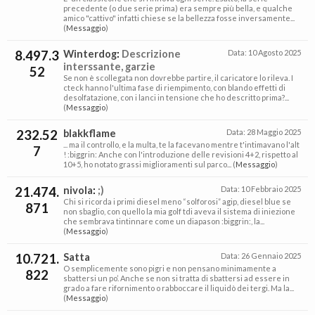
precedente (o due serie prima) era sempre più bella, e qualche
amico "cattivo" infatti chiese se la bellezza fosse inversamente...
(
Messaggio
)
8.497.3
Winterdog
:
Descrizione
Data:
10 Agosto 2025
interssante, garzie
52
Se non è scollegata non dovrebbe partire, il caricatore lo rileva. I
cteck hanno l'ultima fase di riempimento, con blando effetti di
desolfatazione, con i lanci in tensione che ho descritto prima?...
(
Messaggio
)
232.52
blakkflame
Data:
28 Maggio 2025
... ma il controllo, e la multa, te la facevano mentre t'intimavano l'alt
7
! :biggrin: Anche con l'introduzione delle revisioni 4+2, rispetto al
10+5, ho notato grassi miglioramenti sul parco... (
Messaggio
)
21.474.
nivola
:
;)
Data:
10 Febbraio 2025
Chi si ricorda i primi diesel meno “solforosi” agip, diesel blue se
871
non sbaglio, con quello la mia golf tdi aveva il sistema di iniezione
che sembrava tintinnare come un diapason :biggrin:, la...
(
Messaggio
)
10.721.
Satta
Data:
26 Gennaio 2025
O semplicemente sono pigri e non pensano minimamente a
822
sbattersi un po’. Anche se non si tratta di sbattersi ad essere in
grado a fare rifornimento o rabboccare il liquidò dei tergi. Ma la...
(
Messaggio
)