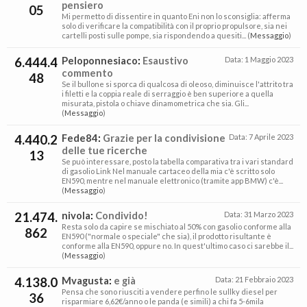
pensiero
05
Mi permetto di dissentire in quanto Eni non lo sconsiglia: afferma
solo di verificare la compatibilità con il proprio propulsore, sia nei
cartelli posti sulle pompe, sia rispondendo a quesiti... (
Messaggio
)
6.444.4
Peloponnesiaco
:
Esaustivo
Data:
1 Maggio 2023
commento
48
Se il bullone si sporca di qualcosa di oleoso, diminuisce l'attrito tra
i filetti e la coppia reale di serraggio è ben superiore a quella
misurata, pistola o chiave dinamometrica che sia. Gli...
(
Messaggio
)
4.440.2
Fede84
:
Grazie per la condivisione
Data:
7 Aprile 2023
delle tue ricerche
13
Se può interessare, posto la tabella comparativa tra i vari standard
di gasolio Link Nel manuale cartaceo della mia c'è scritto solo
EN590, mentre nel manuale elettronico (tramite app BMW) c'è...
(
Messaggio
)
21.474.
nivola
:
Condivido!
Data:
31 Marzo 2023
Resta solo da capire se mischiato al 50% con gasolio conforme alla
862
EN590 ("normale o speciale" che sia), il prodotto risultante è
conforme alla EN590, oppure no. In quest'ultimo caso ci sarebbe il...
(
Messaggio
)
4.138.0
Mvagusta
:
e già
Data:
21 Febbraio 2023
Pensa che sono riusciti a vendere perfino le sullky diesel per
36
risparmiare 6,62€/anno o le panda (e simili) a chi fa 5-6mila