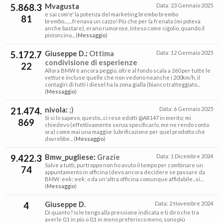
5.868.3
Mvagusta
Data:
23 Gennaio 2025
e sai com'e' la potenza del marketing brembo brembo
81
brembo........frenava un cazzo! Più che per la frenata (mi poteva
anche bastare), erano rumorose, inteso come cigolio, quando il
pistoncino... (
Messaggio
)
5.172.7
Giuseppe D.
:
Ottima
Data:
12 Gennaio 2025
condivisione di esperienze
22
Allora BMW è ancora peggio, oltre al fondo scala a 260 per tutte le
vetture incluse quelle che non vedono neanche i 200km/h, il
contagiri di tutti i diesel ha la zona gialla (bianco tratteggiato...
(
Messaggio
)
21.474.
nivola
:
;)
Data:
6 Gennaio 2025
Si si lo sapevo, questo...ci rese edotti @AR147 in merito; mi
869
chiedevo (effettivamente senza specificarlo, me ne rendo conto
ora) come mai una maggior lubrificazione per quel prodotto che
dovrebbe... (
Messaggio
)
9.422.3
Bmw_pugliese
:
Grazie
Data:
1 Dicembre 2024
Salve a tutti, purtroppo non ho avuto il tempo per combinare un
74
appuntamento in officina (devo ancora decidere se passare da
BMW :eek::eek: o da un'altra officina comunque affidabile...si...
(
Messaggio
)
4
Giuseppe D.
Data:
2 Novembre 2024
Di quanto ? io le tengo alla pressione indicata e ti dirò che tra
averle 0,1 in più o 0,1 in meno preferisco meno, sono più