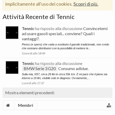
implicitamente all'uso dei cookies.
Scopri di più.
Attività Recente di Tennic
Tennic
ha risposto alla discussione
Convincetemi
ad usare gasoli speciali... conviene? Quali i
vantaggi?
.
Penso (e spero) che vada a sostituire il gasolio tradizionale, non credo
che esistano distributori con la possibilità di mettere le...
Giovedì alle 18:49
Tennic
ha risposto alla discussione
BMW Serie 3 G20
Consumo adblue
.
Sulla mia, N57, circa 26 litri in circa 55k km. E mi pare che il pieno sia
intorno a 19 litri, visibile solo in diagnosi. Ovviamente,...
Lunedì alle 17:27
Mostra elementi precedenti
Membri