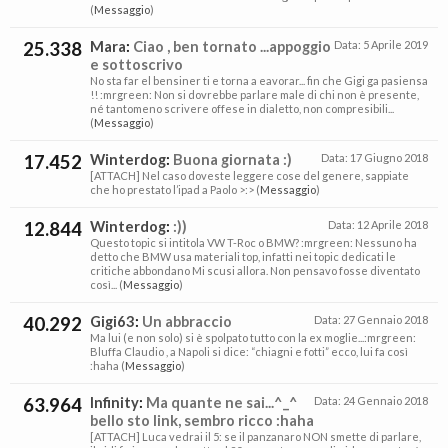
(
Messaggio
)
25.338
Mara
:
Ciao , ben tornato ...appoggio
Data:
5 Aprile 2019
e sottoscrivo
No sta far el bensiner ti e torna a eavorar... fin che Gigi ga pasiensa
!! :mrgreen: Non si dovrebbe parlare male di chi non è presente,
né tantomeno scrivere offese in dialetto, non compresibili...
(
Messaggio
)
17.452
Winterdog
:
Buona giornata :)
Data:
17 Giugno 2018
[ATTACH] Nel caso doveste leggere cose del genere, sappiate
che ho prestato l’ipad a Paolo >:> (
Messaggio
)
12.844
Winterdog
:
:))
Data:
12 Aprile 2018
Questo topic si intitola VW T-Roc o BMW? :mrgreen: Nessuno ha
detto che BMW usa materiali top, infatti nei topic dedicati le
critiche abbondano Mi scusi allora. Non pensavo fosse diventato
così... (
Messaggio
)
40.292
Gigi63
:
Un abbraccio
Data:
27 Gennaio 2018
Ma lui (e non solo) si è spolpato tutto con la ex moglie...:mrgreen:
Bluffa Claudio , a Napoli si dice: “chiagni e fotti” ecco, lui fa così
:haha (
Messaggio
)
63.964
Infinity
:
Ma quante ne sai...^_^
Data:
24 Gennaio 2018
bello sto link, sembro ricco :haha
[ATTACH] Luca vedrai il 5: se il panzanaro NON smette di parlare,