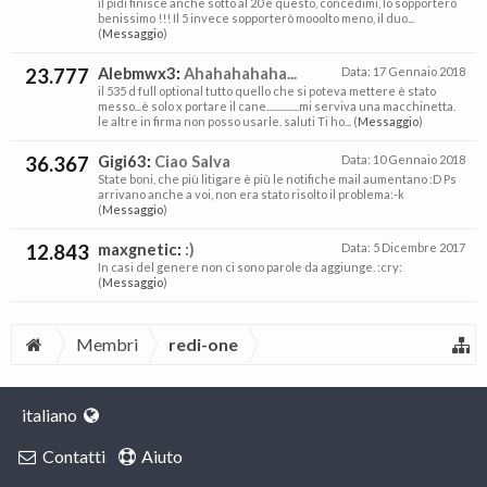
il pidi finisce anche sotto al 20 e questo, concedimi, lo sopporterò
benissimo !!! Il 5 invece sopporterò mooolto meno, il duo...
(
Messaggio
)
23.777
Alebmwx3
:
Ahahahahaha...
Data:
17 Gennaio 2018
il 535 d full optional tutto quello che si poteva mettere è stato
messo...è solo x portare il cane...............mi serviva una macchinetta.
le altre in firma non posso usarle. saluti Ti ho... (
Messaggio
)
36.367
Gigi63
:
Ciao Salva
Data:
10 Gennaio 2018
State boni, che più litigare è più le notifiche mail aumentano :D Ps
arrivano anche a voi, non era stato risolto il problema:-k
(
Messaggio
)
12.843
maxgnetic
:
:)
Data:
5 Dicembre 2017
In casi del genere non ci sono parole da aggiunge. :cry:
(
Messaggio
)
Membri
redi-one
italiano
Contatti
Aiuto