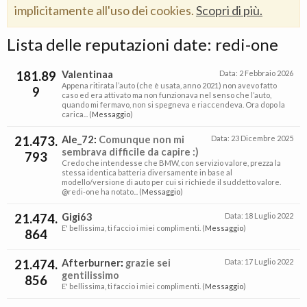
implicitamente all'uso dei cookies.
Scopri di più.
Lista delle reputazioni date: redi-one
181.89
Valentinaa
Data:
2 Febbraio 2026
Appena ritirata l’auto (che è usata, anno 2021) non avevo fatto
9
caso ed era attivato ma non funzionava nel senso che l’auto,
quando mi fermavo, non si spegneva e riaccendeva. Ora dopo la
carica... (
Messaggio
)
21.473.
Ale_72
:
Comunque non mi
Data:
23 Dicembre 2025
sembrava difficile da capire :)
793
Credo che intendesse che BMW, con servizio valore, prezza la
stessa identica batteria diversamente in base al
modello/versione di auto per cui si richiede il suddetto valore.
@redi-one ha notato... (
Messaggio
)
21.474.
Gigi63
Data:
18 Luglio 2022
E' bellissima, ti faccio i miei complimenti. (
Messaggio
)
864
21.474.
Afterburner
:
grazie sei
Data:
17 Luglio 2022
gentilissimo
856
E' bellissima, ti faccio i miei complimenti. (
Messaggio
)