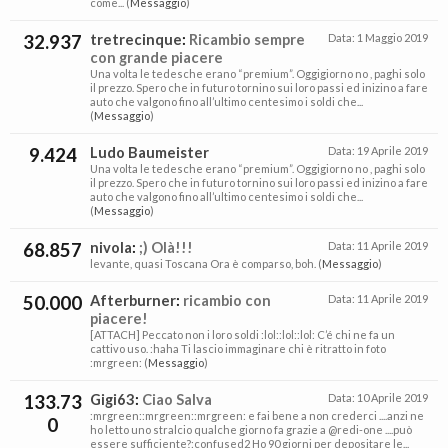
come... (
Messaggio
)
32.937
tretrecinque
:
Ricambio sempre
Data:
1 Maggio 2019
con grande piacere
Una volta le tedesche erano “premium”. Oggigiorno no , paghi solo
il prezzo. Spero che in futuro tornino sui loro passi ed inizino a fare
auto che valgono fino all’ultimo centesimo i soldi che...
(
Messaggio
)
9.424
Ludo Baumeister
Data:
19 Aprile 2019
Una volta le tedesche erano “premium”. Oggigiorno no , paghi solo
il prezzo. Spero che in futuro tornino sui loro passi ed inizino a fare
auto che valgono fino all’ultimo centesimo i soldi che...
(
Messaggio
)
68.857
nivola
:
;) Olà!!!
Data:
11 Aprile 2019
levante, quasi Toscana Ora è comparso, boh. (
Messaggio
)
50.000
Afterburner
:
ricambio con
Data:
11 Aprile 2019
piacere!
[ATTACH] Peccato non i loro soldi :lol::lol::lol: C’é chi ne fa un
cattivo uso. :haha Ti lascio immaginare chi è ritratto in foto
:mrgreen: (
Messaggio
)
133.73
Gigi63
:
Ciao Salva
Data:
10 Aprile 2019
:mrgreen::mrgreen::mrgreen: e fai bene a non crederci ....anzi ne
0
ho letto uno stralcio qualche giorno fa grazie a @redi-one ....può
essere sufficiente?:confused2 Ho 90 giorni per depositare le...