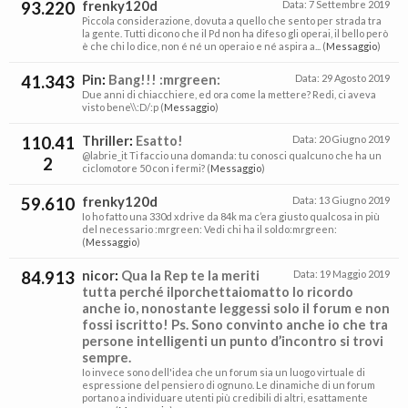
93.220
frenky120d
Data:
7 Settembre 2019
Piccola considerazione, dovuta a quello che sento per strada tra
la gente. Tutti dicono che il Pd non ha difeso gli operai, il bello però
è che chi lo dice, non é né un operaio e né aspira a... (
Messaggio
)
41.343
Pin
:
Bang!!! :mrgreen:
Data:
29 Agosto 2019
Due anni di chiacchiere, ed ora come la mettere? Redi, ci aveva
visto bene\\:D/:p (
Messaggio
)
110.41
Thriller
:
Esatto!
Data:
20 Giugno 2019
@labrie_it Ti faccio una domanda: tu conosci qualcuno che ha un
2
ciclomotore 50 con i fermi? (
Messaggio
)
59.610
frenky120d
Data:
13 Giugno 2019
Io ho fatto una 330d xdrive da 84k ma c’era giusto qualcosa in più
del necessario :mrgreen: Vedi chi ha il soldo:mrgreen:
(
Messaggio
)
84.913
nicor
:
Qua la Rep te la meriti
Data:
19 Maggio 2019
tutta perché ilporchettaiomatto lo ricordo
anche io, nonostante leggessi solo il forum e non
fossi iscritto! Ps. Sono convinto anche io che tra
persone intelligenti un punto d’incontro si trovi
sempre.
Io invece sono dell'idea che un forum sia un luogo virtuale di
espressione del pensiero di ognuno. Le dinamiche di un forum
portano a individuare utenti più credibili di altri, esattamente