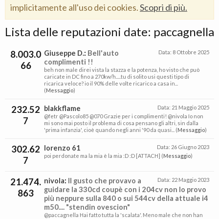
implicitamente all'uso dei cookies.
Scopri di più.
Lista delle reputazioni date: paccagnella
8.003.0
Giuseppe D.
:
Bell'auto
Data:
8 Ottobre 2025
complimenti !!
66
beh non male direi vista la stazza e la potenza, ho visto che può
caricate in DC fino a 270kw/h.....tu di solito usi questi tipo di
ricarica veloce? io il 90% delle volte ricarico a casa in...
(
Messaggio
)
232.52
blakkflame
Data:
21 Maggio 2025
@fetr @Pascolo85 @070 Grazie per i complimenti! @nivola Io non
7
mi sono mai posto il problema di cosa pensano gli altri, sin dalla
'prima infanzia', cioè quando negli anni '90 da quasi... (
Messaggio
)
302.62
lorenzo 61
Data:
26 Giugno 2023
poi perdonate ma la mia è la mia :D :D [ATTACH] (
Messaggio
)
7
21.474.
nivola
:
Il gusto che provavo a
Data:
22 Maggio 2023
guidare la 330cd coupè con i 204cv non lo provo
863
più neppure sulla 840 o sui 544cv della attuale i4
m50.... "stendin ovescion"
@paccagnella Hai fatto tutta la 'scalata'. Meno male che non han