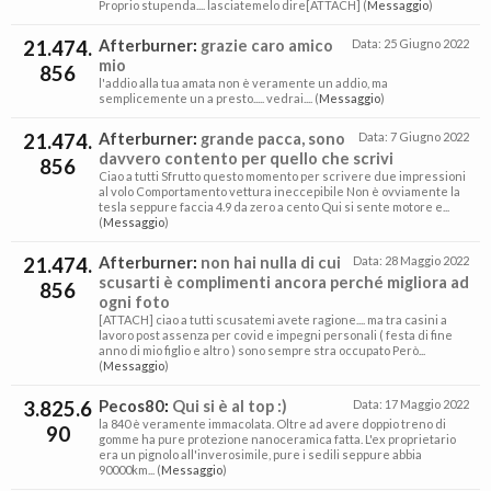
Proprio stupenda.... lasciatemelo dire[ATTACH] (
Messaggio
)
21.474.
Afterburner
:
grazie caro amico
Data:
25 Giugno 2022
mio
856
l'addio alla tua amata non è veramente un addio, ma
semplicemente un a presto..... vedrai.... (
Messaggio
)
21.474.
Afterburner
:
grande pacca, sono
Data:
7 Giugno 2022
davvero contento per quello che scrivi
856
Ciao a tutti Sfrutto questo momento per scrivere due impressioni
al volo Comportamento vettura ineccepibile Non è ovviamente la
tesla seppure faccia 4.9 da zero a cento Qui si sente motore e...
(
Messaggio
)
21.474.
Afterburner
:
non hai nulla di cui
Data:
28 Maggio 2022
scusarti è complimenti ancora perché migliora ad
856
ogni foto
[ATTACH] ciao a tutti scusatemi avete ragione.... ma tra casini a
lavoro post assenza per covid e impegni personali ( festa di fine
anno di mio figlio e altro ) sono sempre stra occupato Però...
(
Messaggio
)
3.825.6
Pecos80
:
Qui si è al top :)
Data:
17 Maggio 2022
la 840 è veramente immacolata. Oltre ad avere doppio treno di
90
gomme ha pure protezione nanoceramica fatta. L'ex proprietario
era un pignolo all'inverosimile, pure i sedili seppure abbia
90000km... (
Messaggio
)