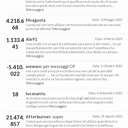
fatto la serie 9 altrimenti pure quella avresti avuto. Anch'io mai
lasciato a piedi. Anzi, non ho mai neanche dovuto sostituire...
(
Messaggio
)
4.218.6
Mvagusta
Data:
12 Maggio 2023
Cavolo sai che io ho allianz con furto incendio ma non mi sono mai
68
posto il problema? (
Messaggio
)
1.133.4
Ale91
Data:
6 Marzo 2023
Ciao a tutti, tra un paio di settimane sarò pure io dei vostri.... Un pò
41
inaspettatamente, perchè veramente non me l'aspettavo, ho
comprato ieri una i4 m50 demo bmw Italia. Una ottima occasione...
(
Messaggio
)
-5.410.
wewwo
:
per messaggi OT
Data:
1 Ottobre 2022
non sono contrario a prescindere ma non calcoli le possibili
022
complicazioni …… fai un’incidente mortale (non per te ma per chi
investi) e, anche se hai assoluta ragione, non pensi che...
(
Messaggio
)
18
lucasantu
Data:
6 Settembre 2022
Se levano causa mancanza di chip degli optional o accessori
originali lo vedi col vin della macchina perché segnato nella
configurazione (
Messaggio
)
21.474.
Afterburner
:
super
Data:
31 Agosto 2022
Comunque ancora adesso dopo 3 mesi di utilizzo quando la tiro
857
fuori dal garage la guardo e ne ammiro le forme e la bellezza