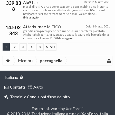
339.83
Ale91
:
;)
Data:
11 Marzo 2021
piccoli difetti Ale Ad esempio: accendo la macchina e nell'istante
8
in cui premo il pulsante metto la retro, una volta su 10 mi da sul
navigatore "errore retrocamera" e non mi va la visione...
(
Messaggio
)
14.503.
Afterburner
:
MITICO
Data:
9 Marzo 2021
grandissimo pacca prenderó anche io una scatoletta piombata
843
Ahahahahah Santo Amazon 29€ e passa la paura e la batteria della
chiave dura 1 mese :D :D (
Messaggio
)
1
2
3
4
5
Succ. >
Membri
paccagnella
italiano
Contatti
Aiuto
Termini e Condizioni d'uso del sito
Forum software by XenForo™
©2010-2016 Traduzione Italiana a cura di
XenForo Italia