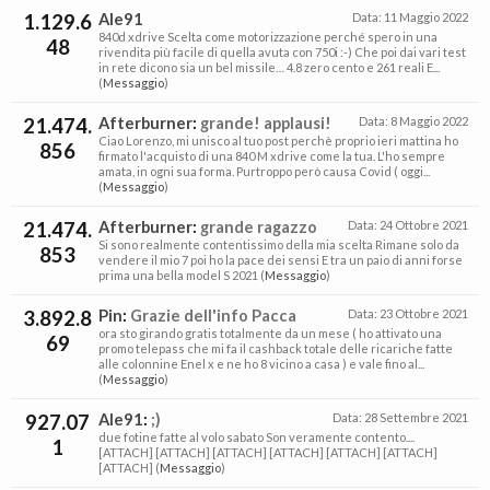
1.129.6
Ale91
Data:
11 Maggio 2022
840d xdrive Scelta come motorizzazione perché spero in una
48
rivendita più facile di quella avuta con 750i :-) Che poi dai vari test
in rete dicono sia un bel missile… 4.8 zero cento e 261 reali E...
(
Messaggio
)
21.474.
Afterburner
:
grande! applausi!
Data:
8 Maggio 2022
Ciao Lorenzo, mi unisco al tuo post perchè proprio ieri mattina ho
856
firmato l'acquisto di una 840 M xdrive come la tua. L'ho sempre
amata, in ogni sua forma. Purtroppo però causa Covid ( oggi...
(
Messaggio
)
21.474.
Afterburner
:
grande ragazzo
Data:
24 Ottobre 2021
Si sono realmente contentissimo della mia scelta Rimane solo da
853
vendere il mio 7 poi ho la pace dei sensi E tra un paio di anni forse
prima una bella model S 2021 (
Messaggio
)
3.892.8
Pin
:
Grazie dell'info Pacca
Data:
23 Ottobre 2021
ora sto girando gratis totalmente da un mese ( ho attivato una
69
promo telepass che mi fa il cashback totale delle ricariche fatte
alle colonnine Enel x e ne ho 8 vicino a casa ) e vale fino al...
(
Messaggio
)
927.07
Ale91
:
;)
Data:
28 Settembre 2021
due fotine fatte al volo sabato Son veramente contento....
1
[ATTACH] [ATTACH] [ATTACH] [ATTACH] [ATTACH] [ATTACH]
[ATTACH] (
Messaggio
)