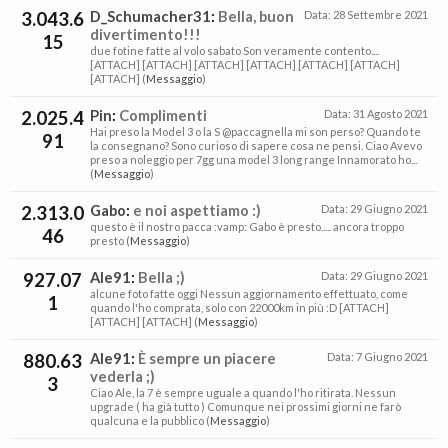
3.043.6
D_Schumacher31
:
Bella, buon
Data:
28 Settembre 2021
divertimento!!!
15
due fotine fatte al volo sabato Son veramente contento....
[ATTACH] [ATTACH] [ATTACH] [ATTACH] [ATTACH] [ATTACH]
[ATTACH] (
Messaggio
)
2.025.4
Pin
:
Complimenti
Data:
31 Agosto 2021
Hai preso la Model 3 o la S @paccagnella mi son perso? Quando te
91
la consegnano? Sono curioso di sapere cosa ne pensi. Ciao Avevo
preso a noleggio per 7gg una model 3 long range Innamorato ho...
(
Messaggio
)
2.313.0
Gabo
:
e noi aspettiamo :)
Data:
29 Giugno 2021
questo è il nostro pacca :vamp: Gabo è presto..... ancora troppo
46
presto (
Messaggio
)
927.07
Ale91
:
Bella ;)
Data:
29 Giugno 2021
alcune foto fatte oggi Nessun aggiornamento effettuato, come
1
quando l'ho comprata, solo con 22000km in più :D [ATTACH]
[ATTACH] [ATTACH] (
Messaggio
)
880.63
Ale91
:
È sempre un piacere
Data:
7 Giugno 2021
vederla ;)
3
Ciao Ale, la 7 è sempre uguale a quando l'ho ritirata. Nessun
upgrade ( ha già tutto ) Comunque nei prossimi giorni ne farò
qualcuna e la pubblico (
Messaggio
)