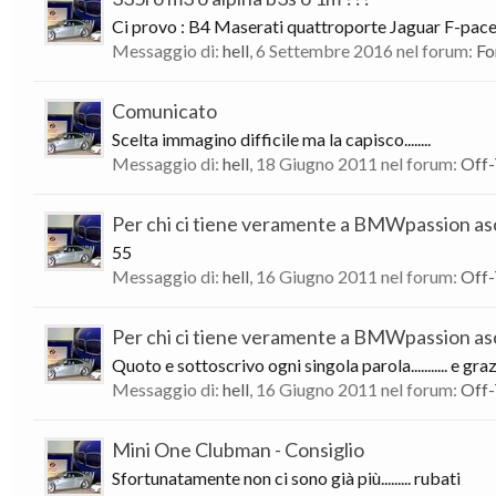
Ci provo : B4 Maserati quattroporte Jaguar F-pace
Messaggio di:
hell
,
6 Settembre 2016
nel forum:
Fo
Comunicato
Scelta immagino difficile ma la capisco........
Messaggio di:
hell
,
18 Giugno 2011
nel forum:
Off-
Per chi ci tiene veramente a BMWpassion asc
55
Messaggio di:
hell
,
16 Giugno 2011
nel forum:
Off-
Per chi ci tiene veramente a BMWpassion asc
Quoto e sottoscrivo ogni singola parola........... e gr
Messaggio di:
hell
,
16 Giugno 2011
nel forum:
Off-
Mini One Clubman - Consiglio
Sfortunatamente non ci sono già più......... rubati