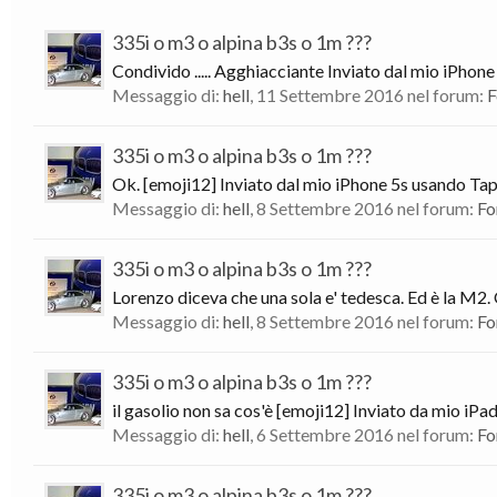
335i o m3 o alpina b3s o 1m ???
Condivido ..... Agghiacciante Inviato dal mio iPhon
Messaggio di:
hell
,
11 Settembre 2016
nel forum:
F
335i o m3 o alpina b3s o 1m ???
Ok. [emoji12] Inviato dal mio iPhone 5s usando Ta
Messaggio di:
hell
,
8 Settembre 2016
nel forum:
Fo
335i o m3 o alpina b3s o 1m ???
Lorenzo diceva che una sola e' tedesca. Ed è la M2.
Messaggio di:
hell
,
8 Settembre 2016
nel forum:
Fo
335i o m3 o alpina b3s o 1m ???
il gasolio non sa cos'è [emoji12] Inviato da mio iPa
Messaggio di:
hell
,
6 Settembre 2016
nel forum:
Fo
335i o m3 o alpina b3s o 1m ???