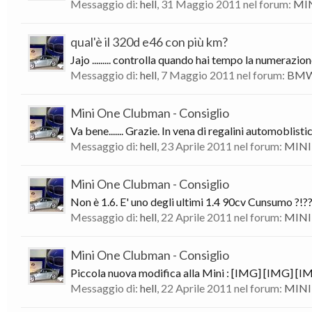
Messaggio di:
hell
,
31 Maggio 2011
nel forum:
MIN
qual'è il 320d e46 con più km?
Jajo ......... controlla quando hai tempo la numerazi
Messaggio di:
hell
,
7 Maggio 2011
nel forum:
BMW 
Mini One Clubman - Consiglio
Va bene....... Grazie. In vena di regalini automoblist
Messaggio di:
hell
,
23 Aprile 2011
nel forum:
MINI 
Mini One Clubman - Consiglio
Non è 1.6. E' uno degli ultimi 1.4 90cv Cunsumo ?!??!
Messaggio di:
hell
,
22 Aprile 2011
nel forum:
MINI 
Mini One Clubman - Consiglio
Piccola nuova modifica alla Mini : [IMG] [IMG] [I
Messaggio di:
hell
,
22 Aprile 2011
nel forum:
MINI 