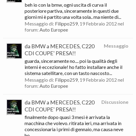
beh io con la bmw, ogni uscita di curva il
posteriore partiva, sinceramente in questi due
giorni mi è partito una volta sola.. ma niente di...
Messaggio di:
Filippo259
,
19 Febbraio 2012
nel
forum:
Auto Europee
da BMW a MERCEDES, C220
Messaggio
CDI COUPE' PRESA!!
guarda, sinceramente no.... poi la qualità degli
interni è eccezionale! ho fatto installare anche il
sistema satellitare, con un tasto nascosto...
Messaggio di:
Filippo259
,
19 Febbraio 2012
nel
forum:
Auto Europee
da BMW a MERCEDES, C220
Discussione
CDI COUPE' PRESA!!
finalmente dopo quasi 3 mesi è arrivata la
macchina che volevo. ritirata ieri, ma arrivata in
concessionaria i primi di gennaio, ma causa neve
ho...