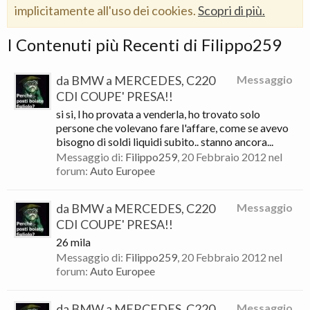
implicitamente all'uso dei cookies.
Scopri di più.
I Contenuti più Recenti di Filippo259
da BMW a MERCEDES, C220
Messaggio
CDI COUPE' PRESA!!
si si, l ho provata a venderla, ho trovato solo
persone che volevano fare l'affare, come se avevo
bisogno di soldi liquidi subito.. stanno ancora...
Messaggio di:
Filippo259
,
20 Febbraio 2012
nel
forum:
Auto Europee
da BMW a MERCEDES, C220
Messaggio
CDI COUPE' PRESA!!
26 mila
Messaggio di:
Filippo259
,
20 Febbraio 2012
nel
forum:
Auto Europee
da BMW a MERCEDES, C220
Messaggio