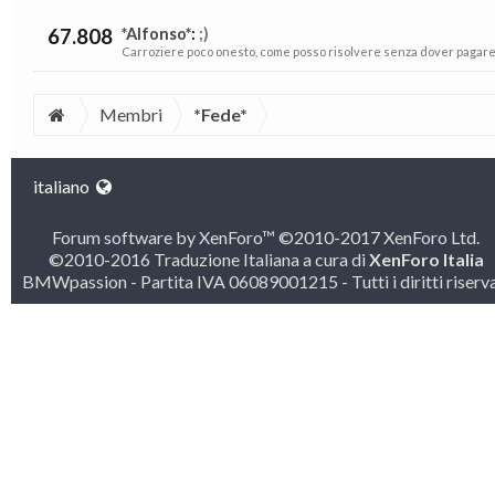
67.808
*Alfonso*
:
;)
Carroziere poco onesto, come posso risolvere senza dover pagare pi
Membri
*Fede*
italiano
Forum software by XenForo™
©2010-2017 XenForo Ltd.
©2010-2016 Traduzione Italiana a cura di
XenForo Italia
BMWpassion - Partita IVA 06089001215 - Tutti i diritti riserva