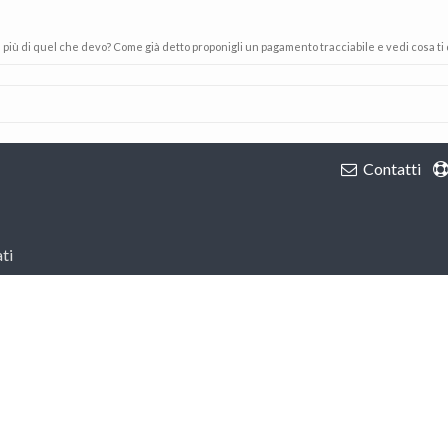
ù di quel che devo? Come già detto proponigli un pagamento tracciabile e vedi cosa ti d
Contatti
ti