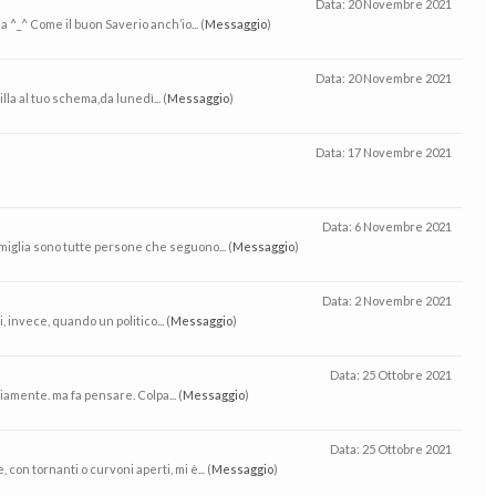
Data:
20 Novembre 2021
a ^_^ Come il buon Saverio anch’io... (
Messaggio
)
Data:
20 Novembre 2021
lla al tuo schema,da lunedì... (
Messaggio
)
Data:
17 Novembre 2021
Data:
6 Novembre 2021
miglia sono tutte persone che seguono... (
Messaggio
)
Data:
2 Novembre 2021
, invece, quando un politico... (
Messaggio
)
Data:
25 Ottobre 2021
viamente. ma fa pensare. Colpa... (
Messaggio
)
Data:
25 Ottobre 2021
on tornanti o curvoni aperti, mi è... (
Messaggio
)