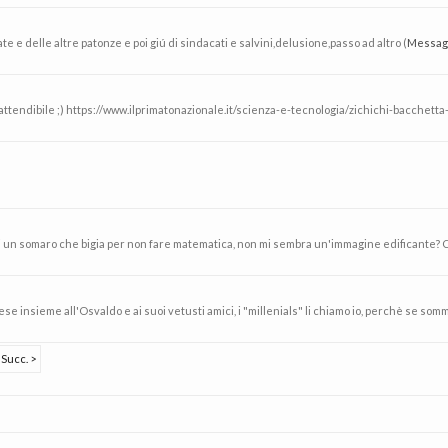
te e delle altre patonze e poi giú di sindacati e salvini,delusione,passo ad altro (
Messag
attendibile ;) https://www.ilprimatonazionale.it/scienza-e-tecnologia/zichichi-bacchetta-
 un somaro che bigia per non fare matematica, non mi sembra un'immagine edificante? C'è 
se insieme all'Osvaldo e ai suoi vetusti amici, i "millenials" li chiamo io, perchè se sommi le 
Succ. >