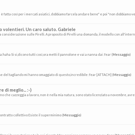
te è fatta così per i mercati asiatici, dobbiamo farcela andare bene" e poi "non dobbiamo ven
o volentieri. Un caro saluto. Gabriele
considerazione sulle Pirelli. A proposito di Pirelli una domanda, il modello con all'intern
haha Si si,dicono tutti così,ora metti il pannolone e vai a nanna dai :fear (
Messaggio
)
ne del tagliando mi hanno omaggiato di questo,incredibile :fear [ATTACH] (
Messaggio
)
di meglio... :-)
o che cazzeggia a lavoro, non è nella mia natura, sono stato licenziato a novembre, avrei pot
ontratto collettivo Esiste il superminimo (
Messaggio
)