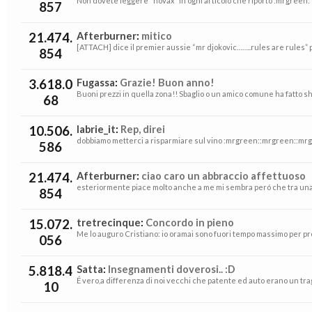
Non dovete leggere “novax” in ogni articolo che riporto :mrgreen: 
857
21.474.
Afterburner
:
mitico
[ATTACH] dice il premier aussie “mr djokovic……..rules are rules” 
854
3.618.0
Fugassa
:
Grazie! Buon anno!
Buoni prezzi in quella zona!! Sbaglio o un amico comune ha fatto sh
68
10.506.
labrie_it
:
Rep, direi
dobbiamo metterci a risparmiare sul vino :mrgreen::mrgreen::mrgree
586
21.474.
Afterburner
:
ciao caro un abbraccio affettuoso
esteriormente piace molto anche a me mi sembra peró che tra una ba
854
15.072.
tretrecinque
:
Concordo in pieno
Me lo auguro Cristiano: io oramai sono fuori tempo massimo per prov
056
5.818.4
Satta
:
Insegnamenti doverosi.. :D
É vero,a differenza di noi vecchi che patente ed auto erano un tragu
10