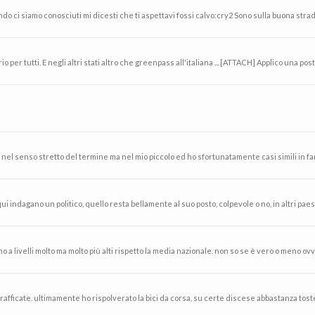
uando ci siamo conosciuti mi dicesti che ti aspettavi fossi calvo:cry2 Sono sulla buona strad
 per tutti. E negli altri stati altro che greenpass all'italiana ... [ATTACH] Applico una posti
 nel senso stretto del termine ma nel mio piccolo ed ho sfortunatamente casi simili in fa
qui indagano un politico, quello resta bellamente al suo posto, colpevole o no, in altri paesi
no a livelli molto ma molto più alti rispetto la media nazionale. non so se è vero o meno ov
afficate. ultimamente ho rispolverato la bici da corsa, su certe discese abbastanza toste, c