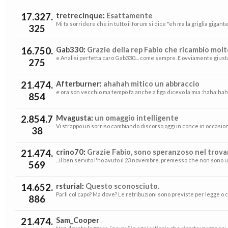
17.327.
tretrecinque
:
Esattamente
Mi fa sorridere che in tutto il forum si dice "eh ma la griglia gigan
325
16.750.
Gab330
:
Grazie della rep Fabio che ricambio molt
e Analisi perfetta caro Gab330.... come sempre. E ovviamente giusta 
275
21.474.
Afterburner
:
ahahah mitico un abbraccio
e ora son vecchio ma tempo fa anche a figa dicevo la mia :haha:haha:
854
2.854.7
Mvagusta
:
un omaggio intelligente
Vi strappo un sorriso cambiando discorso,oggi in conce in occasio
38
21.474.
crino70
:
Grazie Fabio, sono speranzoso nel trovare 
...il ben servito l'ho avuto il 23 novembre. premesso che non sono un
569
14.652.
rsturial
:
Questo sconosciuto.
Parli col capo? Ma dove? Le retribuzioni sono previste per legge o c
886
21.474.
Sam_Cooper