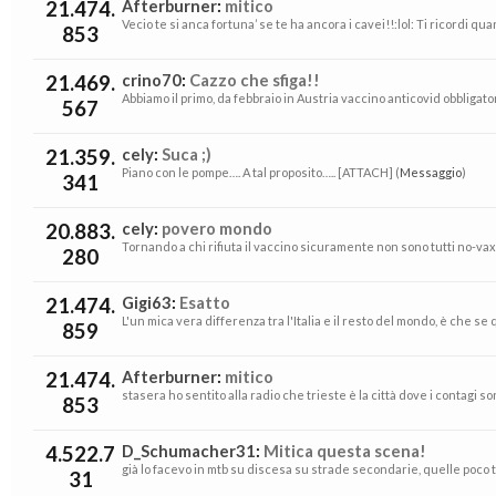
21.474.
Afterburner
:
mitico
Vecio te si anca fortuna’ se te ha ancora i cavei!!:lol: Ti ricordi q
853
21.469.
crino70
:
Cazzo che sfiga!!
Abbiamo il primo, da febbraio in Austria vaccino anticovid obbligatorio
567
21.359.
cely
:
Suca ;)
Piano con le pompe…. A tal proposito….. [ATTACH] (
Messaggio
)
341
20.883.
cely
:
povero mondo
Tornando a chi rifiuta il vaccino sicuramente non sono tutti no-vax
280
21.474.
Gigi63
:
Esatto
L'un mica vera differenza tra l'Italia e il resto del mondo, è che se 
859
21.474.
Afterburner
:
mitico
stasera ho sentito alla radio che trieste è la città dove i contagi so
853
4.522.7
D_Schumacher31
:
Mitica questa scena!
già lo facevo in mtb su discesa su strade secondarie, quelle poco tr
31