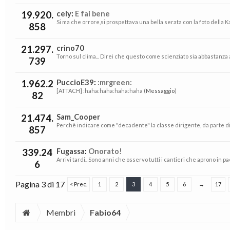
19.920.
cely
:
E fai bene
Si ma che orrore,si prospettava una bella serata con la foto della Ka
858
21.297.
crino70
Torno sul clima... Direi che questo come scienziato sia abbastanza 
739
1.962.2
PuccioE39
:
:mrgreen:
[ATTACH] :haha:haha:haha:haha (
Messaggio
)
82
21.474.
Sam_Cooper
Perchè indicare come "decadente" la classe dirigente, da parte di
857
339.24
Fugassa
:
Onorato!
Arrivi tardi.. Sono anni che osservo tutti i cantieri che aprono in pae
6
Pagina 3 di 17
< Prec.
1
2
3
4
5
6
→
17
Membri
Fabio64