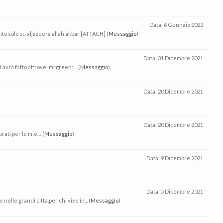
Data:
6 Gennaio 2022
to solo su aljazeera allah akbar [ATTACH] (
Messaggio
)
Data:
31 Dicembre 2021
l’avrà fatto altrove :mrgreen:… (
Messaggio
)
Data:
20 Dicembre 2021
Data:
20 Dicembre 2021
rati per le mie… (
Messaggio
)
Data:
9 Dicembre 2021
Data:
5 Dicembre 2021
elle grandi città,per chi vive in... (
Messaggio
)