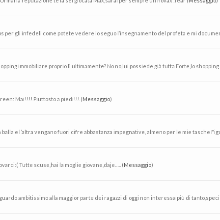
Ormai la reputazione te la sei giocata Max,sarai per sempre un novax :fear (
Messaggio
)
ps per gli infedeli come potete vedere io seguo l’insegnamento del profeta e mi documen
opping immobiliare proprio lì ultimamente? No no,lui possiede già tutta Forte,lo shopping 
n: Mai!!!! Piuttosto a piedi!!! (
Messaggio
)
lla e l’altra vengano fuori cifre abbastanza impegnative, almeno per le mie tasche Figu
arci:( Tutte scuse,hai la moglie giovane,daje….. (
Messaggio
)
ardo ambitissimo alla maggior parte dei ragazzi di oggi non interessa più di tanto,specie n