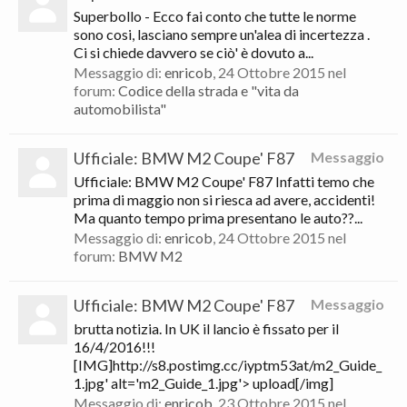
Superbollo - Ecco fai conto che tutte le norme
sono cosi, lasciano sempre un'alea di incertezza .
Ci si chiede davvero se ciò' è dovuto a...
Messaggio di:
enricob
,
24 Ottobre 2015
nel
forum:
Codice della strada e "vita da
automobilista"
Ufficiale: BMW M2 Coupe' F87
Messaggio
Ufficiale: BMW M2 Coupe' F87 Infatti temo che
prima di maggio non si riesca ad avere, accidenti!
Ma quanto tempo prima presentano le auto??...
Messaggio di:
enricob
,
24 Ottobre 2015
nel
forum:
BMW M2
Ufficiale: BMW M2 Coupe' F87
Messaggio
brutta notizia. In UK il lancio è fissato per il
16/4/2016!!!
[IMG]http://s8.postimg.cc/iyptm53at/m2_Guide_
1.jpg' alt='m2_Guide_1.jpg'> upload[/img]
Messaggio di:
enricob
,
23 Ottobre 2015
nel