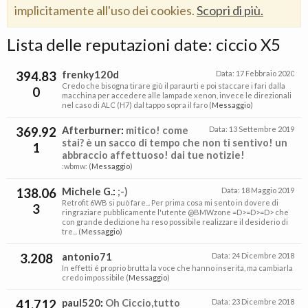
implicitamente all'uso dei cookies.
Scopri di più.
Lista delle reputazioni date: ciccio X5
394.83
frenky120d
Data:
17 Febbraio 2020
Credo che bisogna tirare giù il paraurti e poi staccare i fari dalla
0
macchina per accedere alle lampade xenon, invece le direzionali
nel caso di ALC (H7) dal tappo sopra il faro (
Messaggio
)
369.92
Afterburner
:
mitico! come
Data:
13 Settembre 2019
stai? è un sacco di tempo che non ti sentivo! un
1
abbraccio affettuoso! dai tue notizie!
:wbmw: (
Messaggio
)
138.06
Michele G.
:
;-)
Data:
18 Maggio 2019
Retrofit 6WB si può fare... Per prima cosa mi sento in dovere di
3
ringraziare pubblicamente l'utente @BMWzone =D>=D>=D> che
con grande dedizione ha reso possibile realizzare il desiderio di
tre... (
Messaggio
)
3.208
antonio71
Data:
24 Dicembre 2018
In effetti é proprio brutta la voce che hanno inserita, ma cambiarla
credo impossibile (
Messaggio
)
41.712
paul520
:
Oh Ciccio,tutto
Data:
23 Dicembre 2018