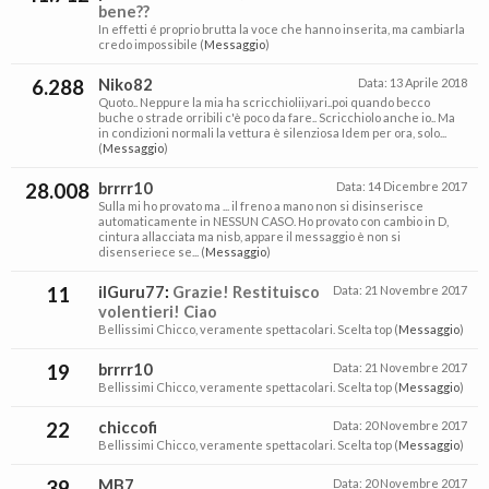
bene??
In effetti é proprio brutta la voce che hanno inserita, ma cambiarla
credo impossibile (
Messaggio
)
6.288
Niko82
Data:
13 Aprile 2018
Quoto.. Neppure la mia ha scricchiolii,vari..poi quando becco
buche o strade orribili c'è poco da fare.. Scricchiolo anche io.. Ma
in condizioni normali la vettura è silenziosa Idem per ora, solo...
(
Messaggio
)
28.008
brrrr10
Data:
14 Dicembre 2017
Sulla mi ho provato ma ... il freno a mano non si disinserisce
automaticamente in NESSUN CASO. Ho provato con cambio in D,
cintura allacciata ma nisb, appare il messaggio è non si
disenseriece se... (
Messaggio
)
11
ilGuru77
:
Grazie! Restituisco
Data:
21 Novembre 2017
volentieri! Ciao
Bellissimi Chicco, veramente spettacolari. Scelta top (
Messaggio
)
19
brrrr10
Data:
21 Novembre 2017
Bellissimi Chicco, veramente spettacolari. Scelta top (
Messaggio
)
22
chiccofi
Data:
20 Novembre 2017
Bellissimi Chicco, veramente spettacolari. Scelta top (
Messaggio
)
39
MB7
Data:
20 Novembre 2017