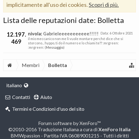
implicitamente all'uso dei cookies.
Scopri di più.
Lista delle reputazioni date: Bolletta
12.197.
nivola
:
Gabrieleeeeeeeeeee!!!!!
Data:
6 Ottobre 2021
il mio meccanico non me li vuole montare perché dice che si
469
storcono... hyppo, ti do il numero e lo chiami te?? :mrgreen:
:mrgreen: (
Messaggio
)
Membri
Bolletta
italiano
Contatti
Aiuto
Termini e Condizioni d'uso del sito
Forum software by XenForo™
©2010-2016 Traduzione Italiana a cura di
XenForo Italia
BMWpassion - Partita IVA 06089001215 - Tutti i diritti