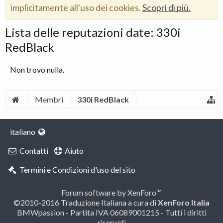
implicitamente all'uso dei cookies.
Scopri di più.
Lista delle reputazioni date: 330i
RedBlack
Non trovo nulla.
Membri
330i RedBlack
italiano
Contatti
Aiuto
Termini e Condizioni d'uso del sito
Forum software by XenForo™
©2010-2016 Traduzione Italiana a cura di
XenForo Italia
BMWpassion - Partita IVA 06089001215 - Tutti i diritti
riservati