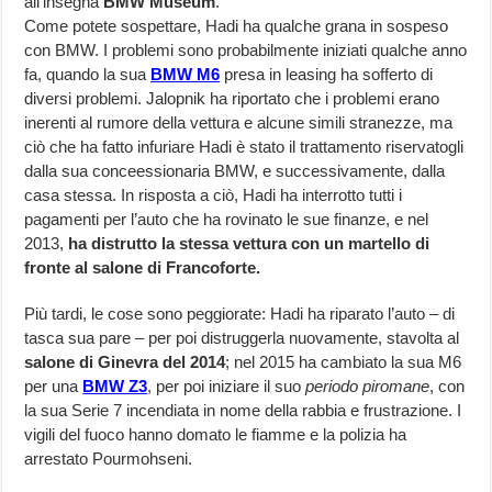
all’insegna
BMW Museum
.
Come potete sospettare, Hadi ha qualche grana in sospeso
con BMW. I problemi sono probabilmente iniziati qualche anno
fa, quando la sua
BMW M6
presa in leasing ha sofferto di
diversi problemi. Jalopnik ha riportato che i problemi erano
inerenti al rumore della vettura e alcune simili stranezze, ma
ciò che ha fatto infuriare Hadi è stato il trattamento riservatogli
dalla sua conceessionaria BMW, e successivamente, dalla
casa stessa. In risposta a ciò, Hadi ha interrotto tutti i
pagamenti per l’auto che ha rovinato le sue finanze, e nel
2013,
ha distrutto la stessa vettura con un martello di
fronte al salone di Francoforte.
Più tardi, le cose sono peggiorate: Hadi ha riparato l’auto – di
tasca sua pare – per poi distruggerla nuovamente, stavolta al
salone di Ginevra del 2014
; nel 2015 ha cambiato la sua M6
per una
BMW Z3
, per poi iniziare il suo
periodo piromane
, con
la sua Serie 7 incendiata in nome della rabbia e frustrazione. I
vigili del fuoco hanno domato le fiamme e la polizia ha
arrestato Pourmohseni.