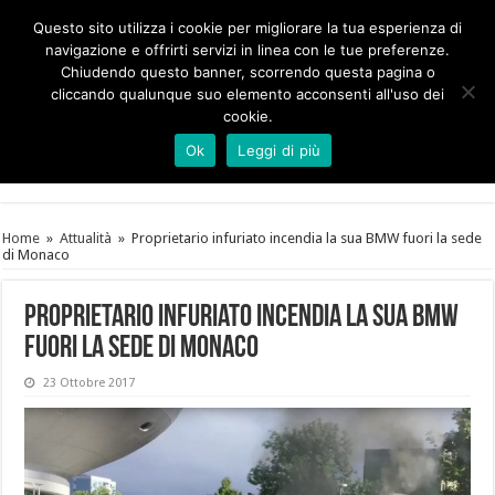
Questo sito utilizza i cookie per migliorare la tua esperienza di
navigazione e offrirti servizi in linea con le tue preferenze.
Chiudendo questo banner, scorrendo questa pagina o
cliccando qualunque suo elemento acconsenti all'uso dei
cookie.
Ok
Leggi di più
Home
»
Attualità
»
Proprietario infuriato incendia la sua BMW fuori la sede
di Monaco
Proprietario infuriato incendia la sua BMW
fuori la sede di Monaco
23 Ottobre 2017