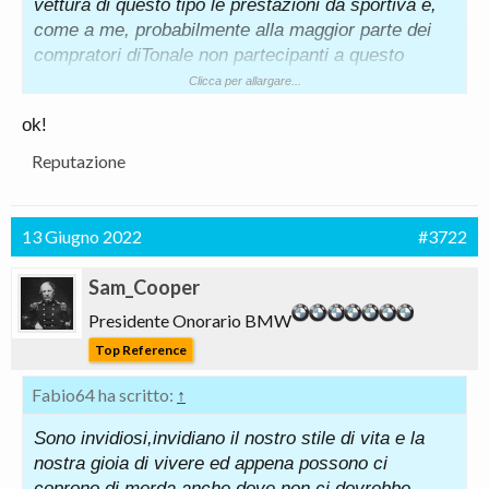
vettura di questo tipo le prestazioni da sportiva e,
come a me, probabilmente alla maggior parte dei
compratori diTonale non partecipanti a questo
forum o ad altri forum dove si è tutti "piloti da
Clicca per allargare...
tastiera"
ok!
Reputazione
Vedi sopra
13 Giugno 2022
#3722
Non penso sarà un problema solo di Imparato e di
Alfa
Sam_Cooper
Presidente Onorario BMW
Top Reference
Non penso proprio che questo riguardi la funzione
"sincro" con notifica di superamento dei limiti in
Fabio64 ha scritto:
↑
ragione della segnaletica; fosse così mi puoi
riportare l'applicativo di altre marche
Sono invidiosi,invidiano il nostro stile di vita e la
automobilistiche che hanno questa funzione?
nostra gioia di vivere ed appena possono ci
coprono di merda anche dove non ci dovrebbe