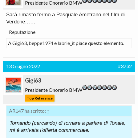
Presidente Onorario BMW
Sará rimasto fermo a Pasquale Ametrano nel film di
Verdone……
Reputazione
A
Gigi63
,
beppe1974
e
labrie_it
piace questo elemento.
13 Giugno 2022
#3732
Gigi63
Presidente Onorario BMW
Top Reference
AR147 ha scritto:
↑
Tornando (cercando) di tornare a parlare di Tonale,
mi è arrivata l'offerta commerciale.