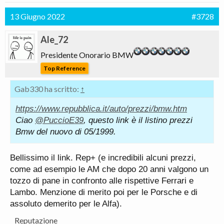
13 Giugno 2022
#3728
Ale_72
Presidente Onorario BMW
Top Reference
Gab330 ha scritto:
↑
https://www.repubblica.it/auto/prezzi/bmw.htm
Ciao
@PuccioE39
, questo link è il listino prezzi
Bmw del nuovo di 05/1999.
Bellissimo il link. Rep+ (e incredibili alcuni prezzi,
come ad esempio le AM che dopo 20 anni valgono un
tozzo di pane in confronto alle rispettive Ferrari e
Lambo. Menzione di merito poi per le Porsche e di
assoluto demerito per le Alfa).
Reputazione