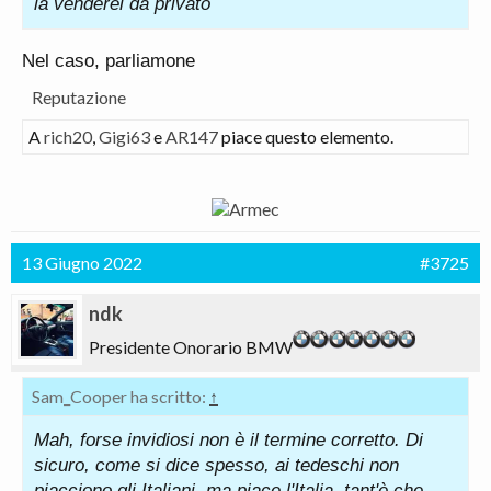
la venderei da privato
- Cerchi da 19"
è stata valutata 14.500 €.
Nel caso, parliamone
Reputazione
A
rich20
,
Gigi63
e
AR147
piace questo elemento.
13 Giugno 2022
#3725
ndk
Presidente Onorario BMW
Sam_Cooper ha scritto:
↑
Mah, forse invidiosi non è il termine corretto. Di
sicuro, come si dice spesso, ai tedeschi non
piacciono gli Italiani, ma piace l'Italia, tant'è che