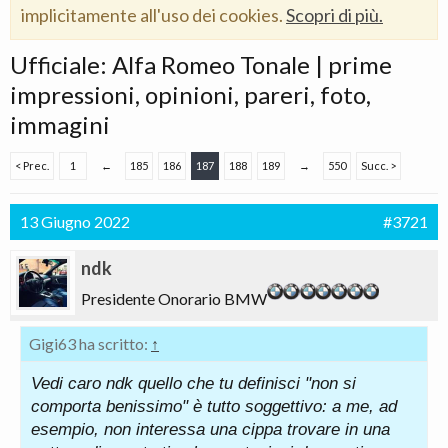
implicitamente all'uso dei cookies.
Scopri di più.
Ufficiale: Alfa Romeo Tonale | prime
impressioni, opinioni, pareri, foto,
immagini
< Prec.
1
←
185
186
187
188
189
→
550
Succ. >
13 Giugno 2022
#3721
ndk
Presidente Onorario BMW
Gigi63 ha scritto:
↑
Vedi caro ndk quello che tu definisci "non si
comporta benissimo" è tutto soggettivo: a me, ad
esempio, non interessa una cippa trovare in una