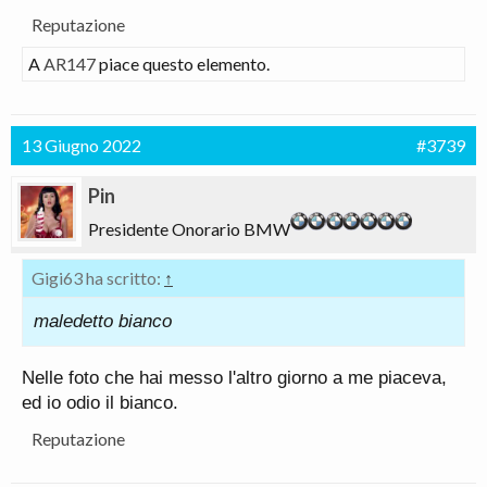
Reputazione
A
AR147
piace questo elemento.
13 Giugno 2022
#3739
Pin
Presidente Onorario BMW
Gigi63 ha scritto:
↑
maledetto bianco
Nelle foto che hai messo l'altro giorno a me piaceva,
ed io odio il bianco.
Reputazione