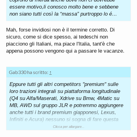
essere motivo,li conosco molto bene e sebbene
Ci risiamo: non sei tu né questa piattaforma, i cui
non siano tutti così la “massa” purtroppo lo é…
partecipanti sono lo zero virgola del mercato, a
stabilire il trend o come si deve evolvere lo stesso.
Mah, forse invidiosi non è il termine corretto. Di
Non a caso le sw sono praticamente sparite
sicuro, come si dice spesso, ai tedeschi non
surclassate dalle C SUV: forse dovresti rivedere le
piacciono gli Italiani, ma piace l'Italia, tant'è che
tue teorie
appena possono vengono qui a passare le vacanze.
Nessuno lo ha mai messo in dubbio: trattasi, però,
Gab330 ha scritto:
↑
di una vettura oramai vetusta sotto alcuni aspetti;
anzi, a dire la verità, lo era anche quando è uscita
Eppure tutti gli altri competitors "premium" sulle
sul mercato
loro trazioni integrali su piattaforma longitudinale
(Q4 su Alfa/Maserati, Xdrive su Bmw, 4Matic su
MB, AWD sul gruppo JLR e potremmo aggiungere
anche tutti i brand premium giapponesi, Lexus,
Dici? Magari non allo stile di vita ma circa lo "style"
Infiniti e Acura) nessuno si sogna di fare questa
i tedeschi sono ancora all'asilo rispetto agli italiani
distinzione sulle proprie vetture in base a
Clicca per allargare...
"potenza/coppia", lo fa solo Audi solo e meramente