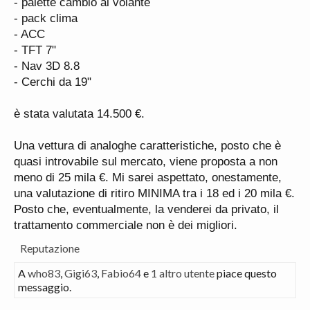
- palette cambio al volante
- pack clima
- ACC
- TFT 7"
- Nav 3D 8.8
- Cerchi da 19"
è stata valutata 14.500 €.
Una vettura di analoghe caratteristiche, posto che è
quasi introvabile sul mercato, viene proposta a non
meno di 25 mila €. Mi sarei aspettato, onestamente,
una valutazione di ritiro MINIMA tra i 18 ed i 20 mila €.
Posto che, eventualmente, la venderei da privato, il
trattamento commerciale non è dei migliori.
Reputazione
A
who83
,
Gigi63
,
Fabio64
e
1 altro utente
piace questo
messaggio.