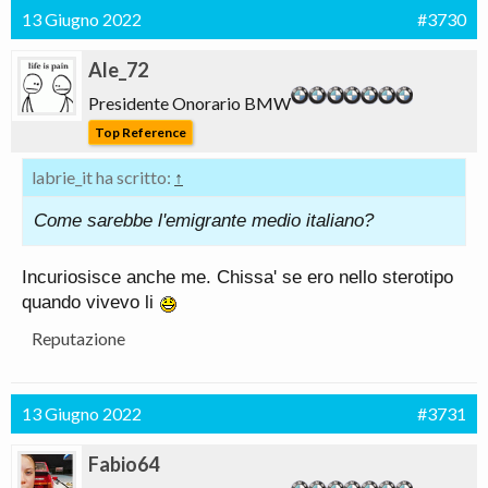
13 Giugno 2022
#3730
Ale_72
Presidente Onorario BMW
Top Reference
labrie_it ha scritto:
↑
Come sarebbe l'emigrante medio italiano?
Incuriosisce anche me. Chissa' se ero nello sterotipo
quando vivevo li
Reputazione
13 Giugno 2022
#3731
Fabio64