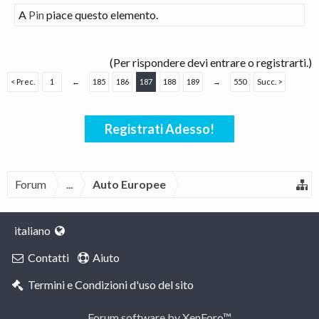
A
Pin
piace questo elemento.
(Per rispondere devi entrare o registrarti.)
< Prec.
1
←
185
186
187
188
189
→
550
Succ. >
Registrati Adesso!
Forum
...
Auto Europee
italiano
Contatti
Aiuto
Termini e Condizioni d'uso del sito
Forum software by XenForo™