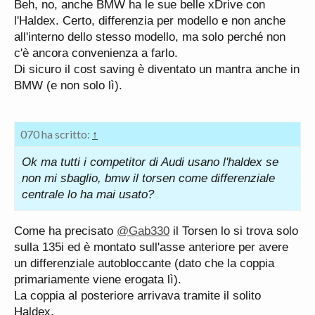
Beh, no, anche BMW ha le sue belle xDrive con
per ragioni di "cost-saving".
Condivido
l'Haldex. Certo, differenzia per modello e non anche
all'interno dello stesso modello, ma solo perché non
c'è ancora convenienza a farlo.
Di sicuro il cost saving è diventato un mantra anche in
BMW (e non solo lì).
070 ha scritto:
↑
Ok ma tutti i competitor di Audi usano l'haldex se
non mi sbaglio, bmw il torsen come differenziale
centrale lo ha mai usato?
Come ha precisato
@Gab330
il Torsen lo si trova solo
sulla 135i ed è montato sull'asse anteriore per avere
un differenziale autobloccante (dato che la coppia
primariamente viene erogata lì).
La coppia al posteriore arrivava tramite il solito
Haldex.