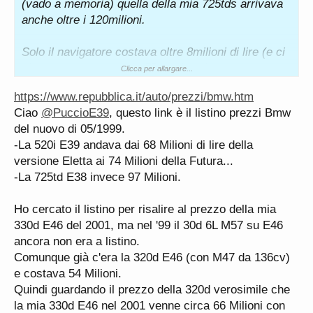
(vado a memoria) quella della mia 725tds arrivava
anche oltre i 120milioni.
Solo il navigatore costava oltre 8milioni di lire (e ci
si comprava una punto 55 modello base)
Clicca per allargare...
https://www.repubblica.it/auto/prezzi/bmw.htm
Ciao
@PuccioE39
, questo link è il listino prezzi Bmw
del nuovo di 05/1999.
-La 520i E39 andava dai 68 Milioni di lire della
versione Eletta ai 74 Milioni della Futura...
-La 725td E38 invece 97 Milioni.
Ho cercato il listino per risalire al prezzo della mia
330d E46 del 2001, ma nel '99 il 30d 6L M57 su E46
ancora non era a listino.
Comunque già c'era la 320d E46 (con M47 da 136cv)
e costava 54 Milioni.
Quindi guardando il prezzo della 320d verosimile che
la mia 330d E46 nel 2001 venne circa 66 Milioni con