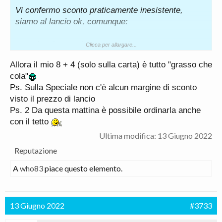
Vi confermo sconto praticamente inesistente,
siamo al lancio ok, comunque:
- se si ordina ora la vettura, prime consegne a
Clicca per allargare...
Novembre
Allora il mio 8 + 4 (solo sulla carta) è tutto "grasso che
cola"
La veloce 130cv come già detto viene 41.000 € e la
Ps. Sulla Speciale non c'è alcun margine di sconto
speciale 39.000 €. 2.000 € in più per avere il 160cv.
visto il prezzo di lancio
1100 € circa la vernice metallizata (per me il suo
Ps. 2 Da questa mattina è possibile ordinarla anche
colore è il Blu Misano, c'è poco da fare).
con il tetto
Le valutazioni di ritiro dell'usato sono migliorabili in
Ultima modifica:
13 Giugno 2022
quanto, anche a chi è già cliente Alfa Romeo, non
Reputazione
fanno chissà quale valutazione particolare di ritiro
A
who83
piace questo elemento.
ma sono in linea con la valutazione commerciale
(che è parecchio più bassa rispetto all'attuale
valore di mercato).
13 Giugno 2022
#3733
Per farvi un esempio una Giulia 2.2 150cv AT8