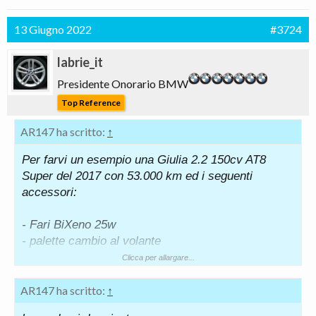
13 Giugno 2022
#3724
labrie_it
Presidente Onorario BMW
Top Reference
AR147 ha scritto:
↑
Per farvi un esempio una Giulia 2.2 150cv AT8
Super del 2017 con 53.000 km ed i seguenti
accessori:
- Fari BiXeno 25w
- palette cambio al volante
- pack clima
Clicca per allargare...
- ACC
- TFT 7"
AR147 ha scritto:
↑
- Nav 3D 8.8