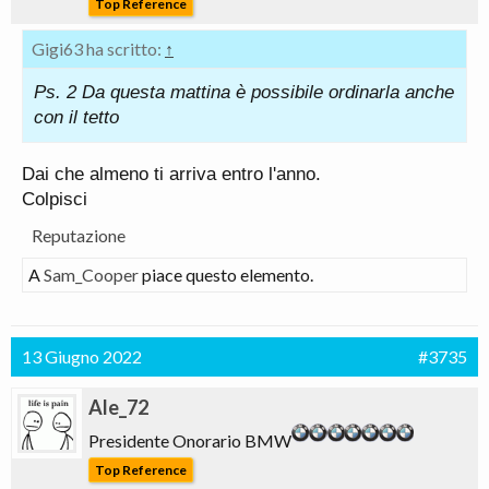
Top Reference
Gigi63 ha scritto:
↑
Ps. 2 Da questa mattina è possibile ordinarla anche
con il tetto
Dai che almeno ti arriva entro l'anno.
Colpisci
Reputazione
A
Sam_Cooper
piace questo elemento.
13 Giugno 2022
#3735
Ale_72
Presidente Onorario BMW
Top Reference