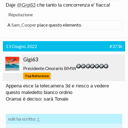
Daje
@Gigi63
che tanto la concorrenza e' fiacca!
Reputazione
A
Sam_Cooper
piace questo elemento.
13 Giugno 2022
#3736
Gigi63
Presidente Onorario BMW
Top Reference
Appena esce la telecamera 3d e riesco a vedere
questo maledetto bianco ordino
Oramai è deciso: sarà Tonale
ndk ha scritto:
↑