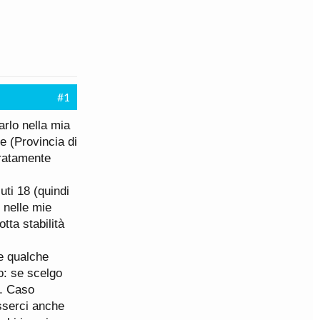
#1
arlo nella mia
e (Provincia di
eratamente
ti 18 (quindi
 nelle mie
tta stabilità
he qualche
o: se scelgo
0. Caso
sserci anche