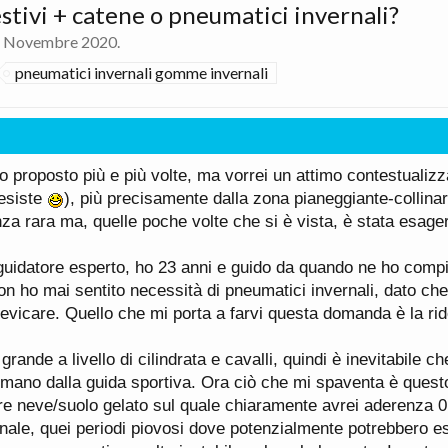
tivi + catene o pneumatici invernali?
 Novembre 2020
.
pneumatici invernali gomme invernali
o proposto più e più volte, ma vorrei un attimo contestualizz
 esiste
), più precisamente dalla zona pianeggiante-collinar
za rara ma, quelle poche volte che si è vista, è stata esag
uidatore esperto, ho 23 anni e guido da quando ne ho compiu
Non ho mai sentito necessità di pneumatici invernali, dato che
evicare. Quello che mi porta a farvi questa domanda è la rido
rande a livello di cilindrata e cavalli, quindi è inevitabile c
a mano dalla guida sportiva. Ora ciò che mi spaventa è quest
are neve/suolo gelato sul quale chiaramente avrei aderenza 
rnale, quei periodi piovosi dove potenzialmente potrebbero e