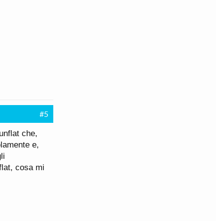
#5
unflat che,
olamente e,
li
flat, cosa mi