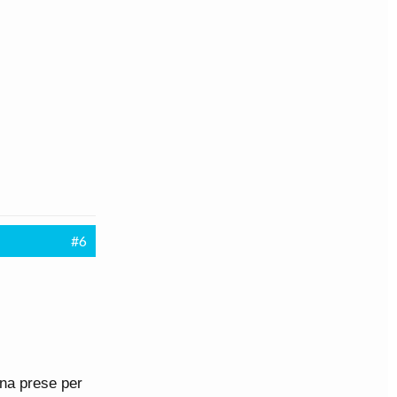
#6
ena prese per