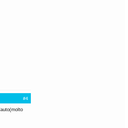
#4
'auto(molto