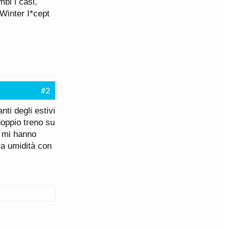
bi i casi,
Winter I*cept
#2
ti degli estivi
doppio treno su
a mi hanno
ta umidità con