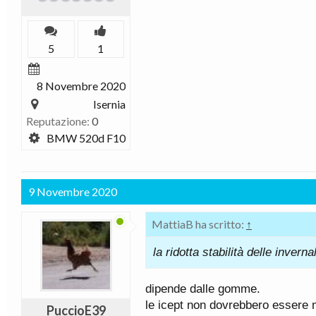
5
1
8 Novembre 2020
Isernia
Reputazione:
0
BMW 520d F10
9 Novembre 2020
MattiaB ha scritto:
↑
la ridotta stabilità delle inverna
dipende dalle gomme.
le icept non dovrebbero essere ma
PuccioE39