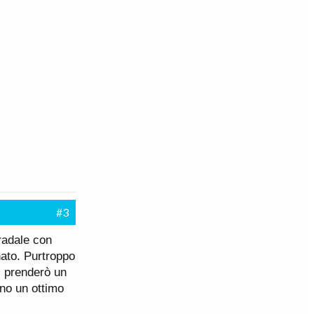
#3
radale con
ato. Purtroppo
, prenderò un
ano un ottimo