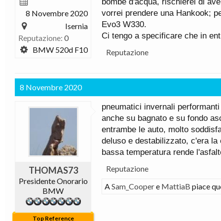
bombe d'acqua, rischierei di ave
8 Novembre 2020
vorrei prendere una Hankook; pe
Evo3 W330.
Isernia
Ci tengo a specificare che in en
Reputazione:
0
BMW 520d F10
Reputazione
8 Novembre 2020
pneumatici invernali performanti
anche su bagnato e su fondo asci
entrambe le auto, molto soddisfa
deluso e destabilizzato, c'era l
bassa temperatura rende l'asfal
Reputazione
THOMAS73
Presidente Onorario
A
Sam_Cooper
e
MattiaB
piace qu
BMW
Top Reference