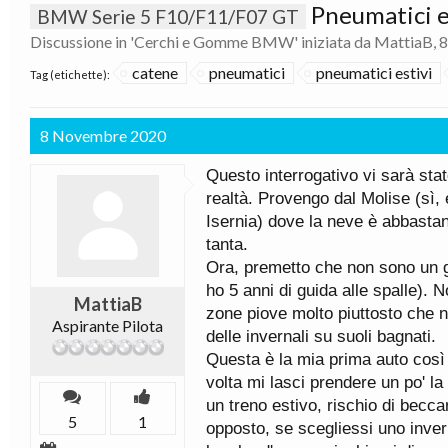
Pneumatici es
BMW Serie 5 F10/F11/F07 GT
Discussione in '
Cerchi e Gomme BMW
' iniziata da
MattiaB
,
8
catene
pneumatici
pneumatici estivi
Tag (etichette):
8 Novembre 2020
Questo interrogativo vi sarà stat
realtà. Provengo dal Molise (sì,
Isernia) dove la neve è abbastan
tanta.
Ora, premetto che non sono un g
ho 5 anni di guida alle spalle). 
MattiaB
zone piove molto piuttosto che n
Aspirante Pilota
delle invernali su suoli bagnati.
Questa è la mia prima auto così g
volta mi lasci prendere un po' l
un treno estivo, rischio di becc
5
1
opposto, se scegliessi uno inve