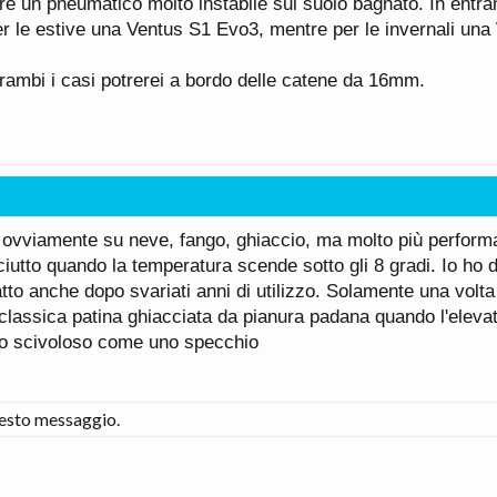
re un pneumatico molto instabile sul suolo bagnato. In entram
r le estive una Ventus S1 Evo3, mentre per le invernali una 
trambi i casi potrerei a bordo delle catene da 16mm.
 ovviamente su neve, fango, ghiaccio, ma molto più performan
utto quando la temperatura scende sotto gli 8 gradi. Io ho 
tto anche dopo svariati anni di utilizzo. Solamente una volt
a classica patina ghiacciata da pianura padana quando l'eleva
to scivoloso come uno specchio
esto messaggio.