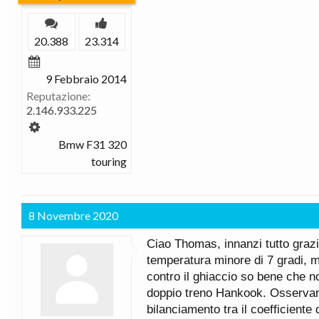
20.388
23.314
9 Febbraio 2014
Reputazione:
2.146.933.225
Bmw F31 320
touring
8 Novembre 2020
Ciao Thomas, innanzi tutto graz
temperatura minore di 7 gradi, 
contro il ghiaccio so bene che n
doppio treno Hankook. Osservand
bilanciamento tra il coefficient