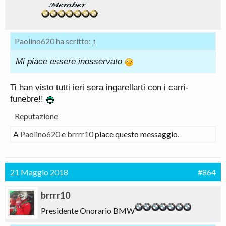
Paolino620 ha scritto:
↑
Mi piace essere inosservato
Ti han visto tutti ieri sera ingarellarti con i carri-
funebre!!
Reputazione
A
Paolino620
e
brrrr10
piace questo messaggio.
21 Maggio 2018
#864
brrrr10
Presidente Onorario BMW