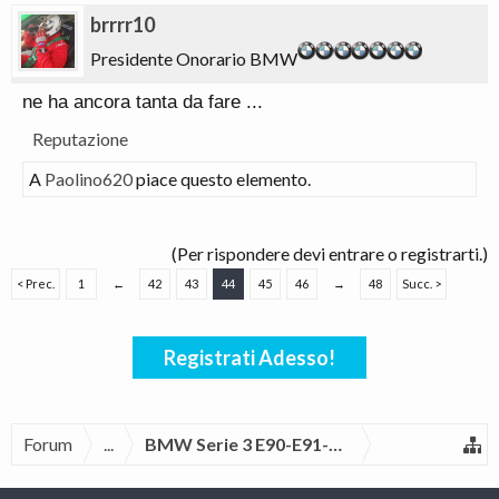
brrrr10
Presidente Onorario BMW
ne ha ancora tanta da fare ...
Reputazione
A
Paolino620
piace questo elemento.
(Per rispondere devi entrare o registrarti.)
< Prec.
1
←
42
43
44
45
46
→
48
Succ. >
Registrati Adesso!
Forum
...
BMW Serie 3 E90-E91-E92-E93