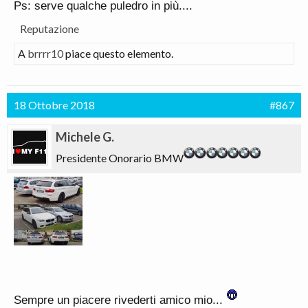
Ps: serve qualche puledro in più....
Reputazione
A
brrrr10
piace questo elemento.
18 Ottobre 2018
#867
Michele G.
Presidente Onorario BMW
Sempre un piacere rivederti amico mio...