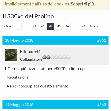
implicitamente all'uso dei cookies.
Scopri di più.
Il 330xd del Paolino
< Prec.
1
←
42
43
44
45
46
→
48
Succ. >
18 Maggio 2018
#861
Elleaxeel1
Collaudatore
I Cerchi più azzeccati per e90/91,ottimo up
Reputazione
A
Paolino620
piace questo elemento.
19 Maggio 2018
#862