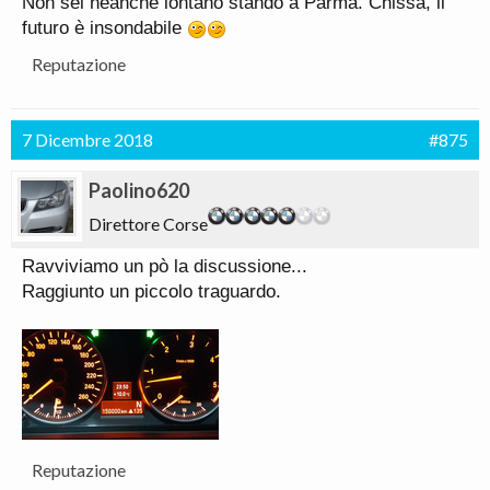
Non sei neanche lontano stando a Parma. Chissà, il
futuro è insondabile
Reputazione
7 Dicembre 2018
#875
Paolino620
Direttore Corse
Ravviviamo un pò la discussione...
Raggiunto un piccolo traguardo.
Reputazione