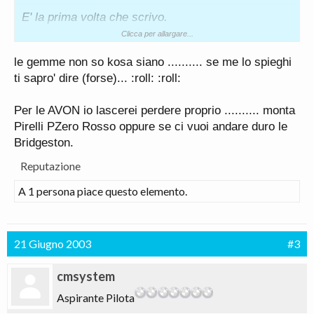
E' la prima volta che scrivo.
Complimenti. Questo è il sito che stavo cercando.
Clicca per allargare...
le gemme non so kosa siano .......... se me lo spieghi
ti sapro' dire (forse)... :roll: :roll:
Per le AVON io lascerei perdere proprio .......... monta
Pirelli PZero Rosso oppure se ci vuoi andare duro le
Bridgeston.
Reputazione
A 1 persona piace questo elemento.
21 Giugno 2003
#3
cmsystem
Aspirante Pilota