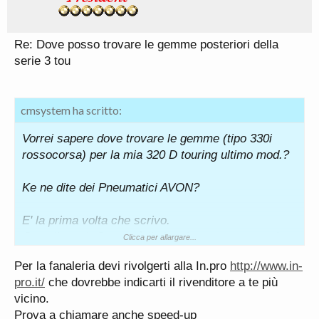
Re: Dove posso trovare le gemme posteriori della
serie 3 tou
cmsystem ha scritto:
Vorrei sapere dove trovare le gemme (tipo 330i
rossocorsa) per la mia 320 D touring ultimo mod.?
Ke ne dite dei Pneumatici AVON?
E' la prima volta che scrivo.
Complimenti. Questo è il sito che stavo cercando.
Clicca per allargare...
Per la fanaleria devi rivolgerti alla In.pro
http://www.in-
pro.it/
che dovrebbe indicarti il rivenditore a te più
vicino.
Prova a chiamare anche speed-up