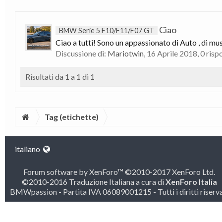
Ciao
BMW Serie 5 F10/F11/F07 GT
Ciao a tutti! Sono un appassionato di Auto , di mus
Discussione di:
Mariotwin
,
16 Aprile 2018
, 0 ris
Risultati da 1 a 1 di 1
Tag (etichette)
italiano
Forum software by XenForo™
©2010-2017 XenForo Ltd.
©2010-2016 Traduzione Italiana a cura di
XenForo Italia
BMWpassion - Partita IVA 06089001215 - Tutti i diritti riserva