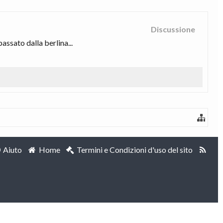
Discussione
assato dalla berlina...
Aiuto
Home
Termini e Condizioni d'uso del sito