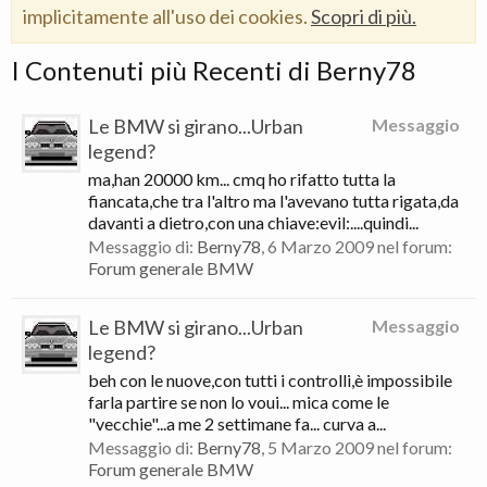
implicitamente all'uso dei cookies.
Scopri di più.
I Contenuti più Recenti di Berny78
Le BMW si girano...Urban
Messaggio
legend?
ma,han 20000 km... cmq ho rifatto tutta la
fiancata,che tra l'altro ma l'avevano tutta rigata,da
davanti a dietro,con una chiave:evil:....quindi...
Messaggio di:
Berny78
,
6 Marzo 2009
nel forum:
Forum generale BMW
Le BMW si girano...Urban
Messaggio
legend?
beh con le nuove,con tutti i controlli,è impossibile
farla partire se non lo voui... mica come le
"vecchie"...a me 2 settimane fa... curva a...
Messaggio di:
Berny78
,
5 Marzo 2009
nel forum:
Forum generale BMW