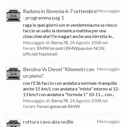
Raduno in Slovenia 6-7 settembre
Messaggio
- programma pag 1
raga io quei giorni son in vendemmia,ma se riesco
faccio un salto la domenica mattina per una
chiacchierata!!!!e magari anche una birretta in...
Messaggio di:
Berny78
,
24 Agosto 2008
nel
forum:
BMW incontri BMWpassion NON
ufficiali Nazionali
Benzina Vs Diesel "Kilometri con
Messaggio
un pieno".
con l'E36 faccio con andatura normale-tranquilla
anche 15 km/L con andatura "mista" intorno ai 12-
13 km/l con andatura "formula 1" 10-11.... con...
Messaggio di:
Berny78
,
24 Agosto 2008
nel
forum:
Forum generale BMW
rottura cavo alza sedile
Messaggio