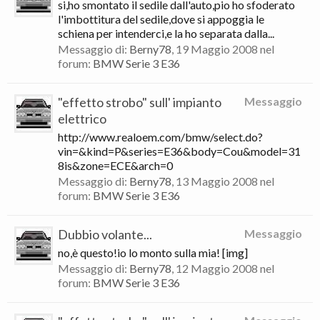
si,ho smontato il sedile dall'auto,pio ho sfoderato
l'imbottitura del sedile,dove si appoggia le
schiena per intenderci,e la ho separata dalla...
Messaggio di:
Berny78
,
19 Maggio 2008
nel
forum:
BMW Serie 3 E36
"effetto strobo" sull' impianto
Messaggio
elettrico
http://www.realoem.com/bmw/select.do?
vin=&kind=P&series=E36&body=Cou&model=31
8is&zone=ECE&arch=0
Messaggio di:
Berny78
,
13 Maggio 2008
nel
forum:
BMW Serie 3 E36
Dubbio volante...
Messaggio
no,è questo!io lo monto sulla mia! [img]
Messaggio di:
Berny78
,
12 Maggio 2008
nel
forum:
BMW Serie 3 E36