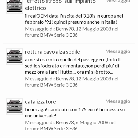
"effetto strobo" sull' impianto
Messaggio
elettrico
il realOEM data l'uscita del 3.18is in europa nel
febbraio '91! quindi presumo anche in italia!
Messaggio di:
Berny78
,
12 Maggio 2008
nel
forum:
BMW Serie 3 E36
rottura cavo alza sedile
Messaggio
a me si era rotto quello del passeggero,totlo il
sedile,sfoderato e rimontato,non perdi piu' di
mezz'ora a fare il tutto.... ora mi si è rotto...
Messaggio di:
Berny78
,
12 Maggio 2008
nel
forum:
BMW Serie 3 E36
catalizzatore
Messaggio
bene raga! cambiato con 175 euro! ho messo su
uno universale!
Messaggio di:
Berny78
,
6 Maggio 2008
nel
forum:
BMW Serie 3 E36