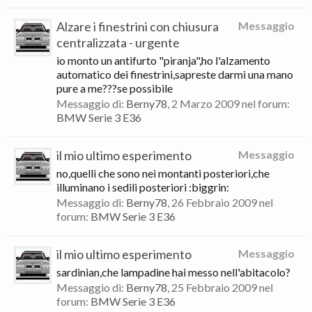
Alzare i finestrini con chiusura
Messaggio
centralizzata - urgente
io monto un antifurto "piranja",ho l'alzamento
automatico dei finestrini,sapreste darmi una mano
pure a me???se possibile
Messaggio di:
Berny78
,
2 Marzo 2009
nel forum:
BMW Serie 3 E36
il mio ultimo esperimento
Messaggio
no,quelli che sono nei montanti posteriori,che
illuminano i sedili posteriori :biggrin:
Messaggio di:
Berny78
,
26 Febbraio 2009
nel
forum:
BMW Serie 3 E36
il mio ultimo esperimento
Messaggio
sardinian,che lampadine hai messo nell'abitacolo?
Messaggio di:
Berny78
,
25 Febbraio 2009
nel
forum:
BMW Serie 3 E36