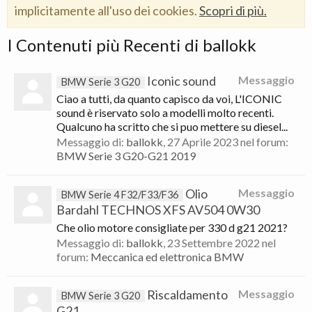
implicitamente all'uso dei cookies.
Scopri di più.
I Contenuti più Recenti di ballokk
Iconic sound
Messaggio
BMW Serie 3 G20
Ciao a tutti, da quanto capisco da voi, L'ICONIC
sound è riservato solo a modelli molto recenti.
Qualcuno ha scritto che si puo mettere su diesel...
Messaggio di:
ballokk
,
27 Aprile 2023
nel forum:
BMW Serie 3 G20-G21 2019
Olio
Messaggio
BMW Serie 4 F32/F33/F36
Bardahl TECHNOS XFS AV504 0W30
Che olio motore consigliate per 330 d g21 2021?
Messaggio di:
ballokk
,
23 Settembre 2022
nel
forum:
Meccanica ed elettronica BMW
Riscaldamento
Messaggio
BMW Serie 3 G20
G21