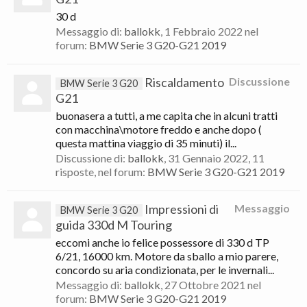
30 d
Messaggio di:
ballokk
,
1 Febbraio 2022
nel
forum:
BMW Serie 3 G20-G21 2019
Riscaldamento
Discussione
BMW Serie 3 G20
G21
buonasera a tutti, a me capita che in alcuni tratti
con macchina\motore freddo e anche dopo (
questa mattina viaggio di 35 minuti) il...
Discussione di:
ballokk
,
31 Gennaio 2022
, 11
risposte, nel forum:
BMW Serie 3 G20-G21 2019
Impressioni di
Messaggio
BMW Serie 3 G20
guida 330d M Touring
eccomi anche io felice possessore di 330 d TP
6/21, 16000 km. Motore da sballo a mio parere,
concordo su aria condizionata, per le invernali...
Messaggio di:
ballokk
,
27 Ottobre 2021
nel
forum:
BMW Serie 3 G20-G21 2019