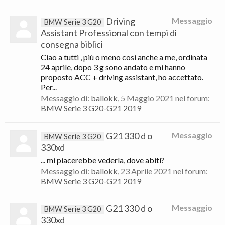
Driving
Messaggio
BMW Serie 3 G20
Assistant Professional con tempi di
consegna biblici
Ciao a tutti , più o meno cosi anche a me, ordinata
24 aprile, dopo 3 g sono andato e mi hanno
proposto ACC + driving assistant, ho accettato.
Per...
Messaggio di:
ballokk
,
5 Maggio 2021
nel forum:
BMW Serie 3 G20-G21 2019
G21 330 d o
Messaggio
BMW Serie 3 G20
330xd
... mi piacerebbe vederla, dove abiti?
Messaggio di:
ballokk
,
23 Aprile 2021
nel forum:
BMW Serie 3 G20-G21 2019
G21 330 d o
Messaggio
BMW Serie 3 G20
330xd