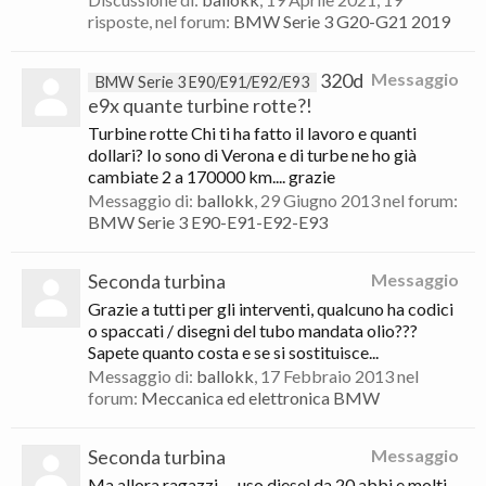
risposte, nel forum:
BMW Serie 3 G20-G21 2019
320d
Messaggio
BMW Serie 3 E90/E91/E92/E93
e9x quante turbine rotte?!
Turbine rotte Chi ti ha fatto il lavoro e quanti
dollari? Io sono di Verona e di turbe ne ho già
cambiate 2 a 170000 km.... grazie
Messaggio di:
ballokk
,
29 Giugno 2013
nel forum:
BMW Serie 3 E90-E91-E92-E93
Seconda turbina
Messaggio
Grazie a tutti per gli interventi, qualcuno ha codici
o spaccati / disegni del tubo mandata olio???
Sapete quanto costa e se si sostituisce...
Messaggio di:
ballokk
,
17 Febbraio 2013
nel
forum:
Meccanica ed elettronica BMW
Seconda turbina
Messaggio
Ma allora ragazzi...., uso diesel da 20 abbi e molti