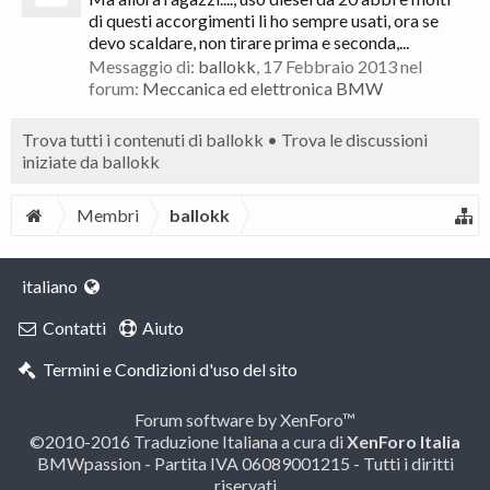
di questi accorgimenti li ho sempre usati, ora se
devo scaldare, non tirare prima e seconda,...
Messaggio di:
ballokk
,
17 Febbraio 2013
nel
forum:
Meccanica ed elettronica BMW
Trova tutti i contenuti di ballokk
Trova le discussioni
iniziate da ballokk
Membri
ballokk
italiano
Contatti
Aiuto
Termini e Condizioni d'uso del sito
Forum software by XenForo™
©2010-2016 Traduzione Italiana a cura di
XenForo Italia
BMWpassion - Partita IVA 06089001215 - Tutti i diritti
riservati