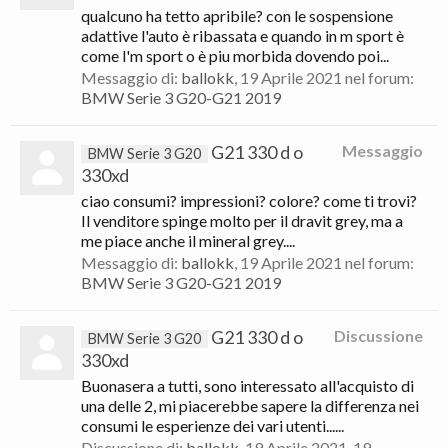
qualcuno ha tetto apribile? con le sospensione
adattive l'auto è ribassata e quando in m sport è
come l'm sport o è piu morbida dovendo poi...
Messaggio di:
ballokk
,
19 Aprile 2021
nel forum:
BMW Serie 3 G20-G21 2019
G21 330 d o
Messaggio
BMW Serie 3 G20
330xd
ciao consumi? impressioni? colore? come ti trovi?
Il venditore spinge molto per il dravit grey, ma a
me piace anche il mineral grey....
Messaggio di:
ballokk
,
19 Aprile 2021
nel forum:
BMW Serie 3 G20-G21 2019
G21 330 d o
Discussione
BMW Serie 3 G20
330xd
Buonasera a tutti, sono interessato all'acquisto di
una delle 2, mi piacerebbe sapere la differenza nei
consumi le esperienze dei vari utenti......
Discussione di:
ballokk
,
19 Aprile 2021
, 19