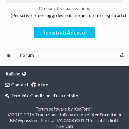
Opzioni di visualizzazione
(Per scrivere messaggi devi entrare nel forum o registrarti.)
Registrati Adesso!
Forum
italiano
Contatti
Aiuto
Termini e Condizioni d'uso del sito
Forum software by XenForo™
©2010-2016 Traduzione Italiana a cura di
XenForo Italia
BMWpassion - Partita IVA 06089001215 - Tutti i diritti
riservati