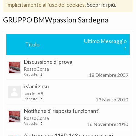
implicitamente all'uso dei cookies.
Scopri di più.
GRUPPO BMWpassion Sardegna
Ultimo Messaggio
Titolo
↑
Discussione di prova
RossoCorsa
18 Dicembre 2009
Risposte:
2
i s'amigusu
sardos69
13 Marzo 2010
Risposte:
5
Notifiche di risposta funzionanti
RossoCorsa
16 Novembre 2010
Risposte:
0
Aiuto mappa 118D 143 cv zona sassari