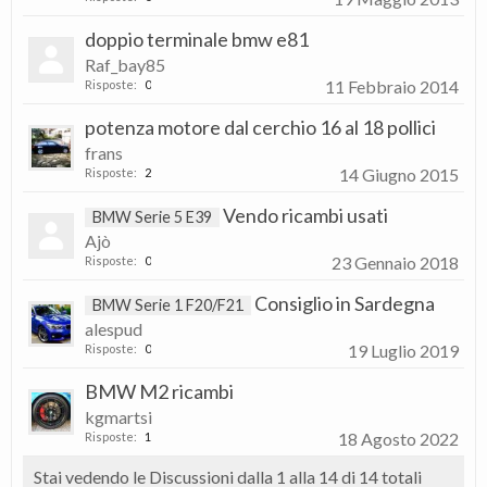
doppio terminale bmw e81
Raf_bay85
11 Febbraio 2014
Risposte:
0
potenza motore dal cerchio 16 al 18 pollici
frans
14 Giugno 2015
Risposte:
2
Vendo ricambi usati
BMW Serie 5 E39
Ajò
23 Gennaio 2018
Risposte:
0
Consiglio in Sardegna
BMW Serie 1 F20/F21
alespud
19 Luglio 2019
Risposte:
0
BMW M2 ricambi
kgmartsi
18 Agosto 2022
Risposte:
1
Stai vedendo le Discussioni dalla 1 alla 14 di 14 totali