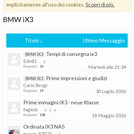
implicitamente all'uso dei cookies.
Scopri di più.
BMW iX3
Titolo ↓
Ultimo Messaggio
Tempi di consegna ix3
BMW iX3
Edo81
...
2
Martedì alle 21:34
Risposte:
35
Prime impressioni e giudizi
BMW iX3
Carlo Brogi
30 Luglio 2026
Risposte:
19
Prime immagini iX3 - neue Klasse
fagiolo
...
4
5
6
18 Maggio 2026
Risposte:
108
Ordinata iX3 NA5
marco_X3F25