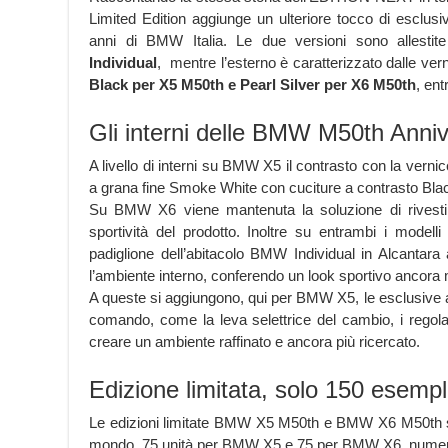
Limited Edition aggiunge un ulteriore tocco di esclusi
anni di BMW Italia. Le due versioni sono allestit
Individual
, mentre l’esterno è caratterizzato dalle ve
Black per X5 M50th e Pearl Silver per X6 M50th
, ent
Gli interni delle BMW M50th Anniv
A livello di interni su BMW X5 il contrasto con la verni
a grana fine Smoke White con cuciture a contrasto Bla
Su BMW X6 viene mantenuta la soluzione di rivestim
sportività del prodotto. Inoltre su entrambi i modell
padiglione dell’abitacolo BMW Individual in Alcantara
l’ambiente interno, conferendo un look sportivo ancora
A queste si aggiungono, qui per BMW X5, le esclusive ap
comando, come la leva selettrice del cambio, i regola
creare un ambiente raffinato e ancora più ricercato.
Edizione limitata, solo 150 esemp
Le edizioni limitate BMW X5 M50th e BMW X6 M50th son
mondo, 75 unità per BMW X5 e 75 per BMW X6, numera