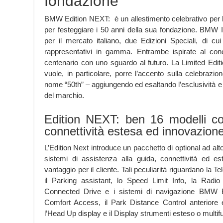
fondazione
BMW Edition NEXT: è un allestimento celebrativo per b
per festeggiare i 50 anni della sua fondazione. BMW It
per il mercato italiano, due Edizioni Speciali, di cui 
rappresentativi in gamma. Entrambe ispirate al con
centenario con uno sguardo al futuro. La Limited E
vuole, in particolare, porre l’accento sulla celebrazio
nome “50th” – aggiungendo ed esaltando l’esclusività e
del marchio.
Edition NEXT: ben 16 modelli co
connettività estesa ed innovazion
L’Edition Next introduce un pacchetto di optional ad al
sistemi di assistenza alla guida, connettività ed 
vantaggio per il cliente. Tali peculiarità riguardano la T
il Parking assistant, lo Speed Limit Info, la Radio 
Connected Drive e i sistemi di navigazione BMW B
Comfort Access, il Park Distance Control anteriore e
l’Head Up display e il Display strumenti esteso o multif