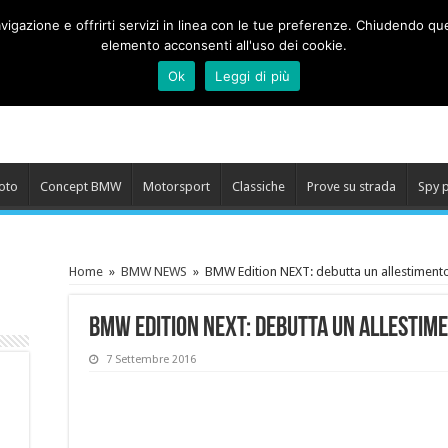
 navigazione e offrirti servizi in linea con le tue preferenze. Chiudend
elemento acconsenti all'uso dei cookie.
Ok
Leggi di più
oto
Concept BMW
Motorsport
Classiche
Prove su strada
Spy 
Home
»
BMW NEWS
»
BMW Edition NEXT: debutta un allestimento 
BMW Edition NEXT: debutta un allestime
7 Settembre 2016