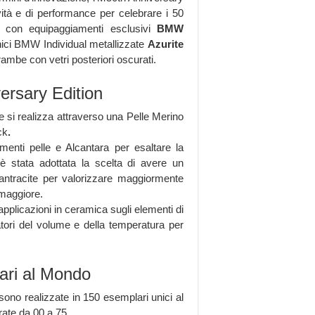
vità e di performance per celebrare i 50
e con equipaggiamenti esclusivi
BMW
rnici BMW Individual metallizzate
Azurite
rambe con vetri posteriori oscurati.
ersary Edition
ce si realizza attraverso una Pelle Merino
ck
.
enti pelle e Alcantara per esaltare la
i è stata adottata la scelta di avere un
 antracite per valorizzare maggiormente
 maggiore.
plicazioni in ceramica sugli elementi di
tori del volume e della temperatura per
lari al Mondo
o realizzate in 150 esemplari unici al
te da 00 a 75.