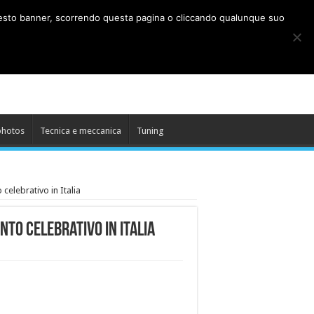
o questo banner, scorrendo questa pagina o cliccando qualunque suo
photos
Tecnica e meccanica
Tuning
celebrativo in Italia
nto celebrativo in Italia