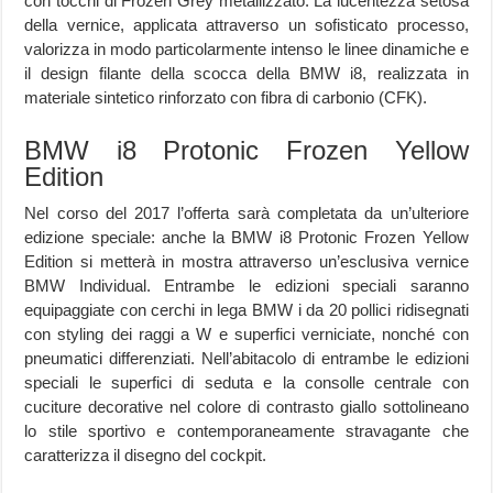
con tocchi di Frozen Grey metallizzato. La lucentezza setosa
della vernice, applicata attraverso un sofisticato processo,
valorizza in modo particolarmente intenso le linee dinamiche e
il design filante della scocca della BMW i8, realizzata in
materiale sintetico rinforzato con fibra di carbonio (CFK).
BMW i8 Protonic Frozen Yellow
Edition
Nel corso del 2017 l’offerta sarà completata da un’ulteriore
edizione speciale: anche la BMW i8 Protonic Frozen Yellow
Edition si metterà in mostra attraverso un’esclusiva vernice
BMW Individual. Entrambe le edizioni speciali saranno
equipaggiate con cerchi in lega BMW i da 20 pollici ridisegnati
con styling dei raggi a W e superfici verniciate, nonché con
pneumatici differenziati. Nell’abitacolo di entrambe le edizioni
speciali le superfici di seduta e la consolle centrale con
cuciture decorative nel colore di contrasto giallo sottolineano
lo stile sportivo e contemporaneamente stravagante che
caratterizza il disegno del cockpit.