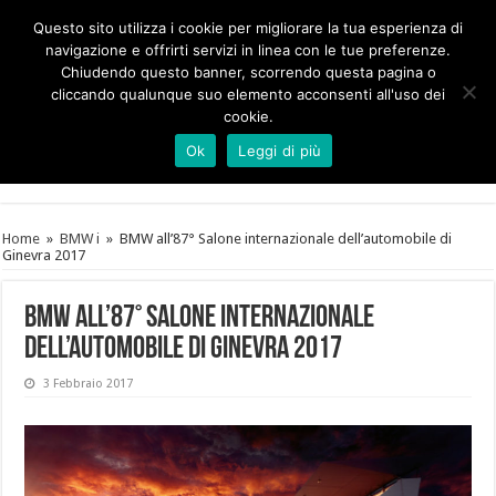
Questo sito utilizza i cookie per migliorare la tua esperienza di
navigazione e offrirti servizi in linea con le tue preferenze.
Chiudendo questo banner, scorrendo questa pagina o
cliccando qualunque suo elemento acconsenti all'uso dei
cookie.
Ok
Leggi di più
Home
»
BMW i
»
BMW all’87° Salone internazionale dell’automobile di
Ginevra 2017
BMW all’87° Salone internazionale
dell’automobile di Ginevra 2017
3 Febbraio 2017